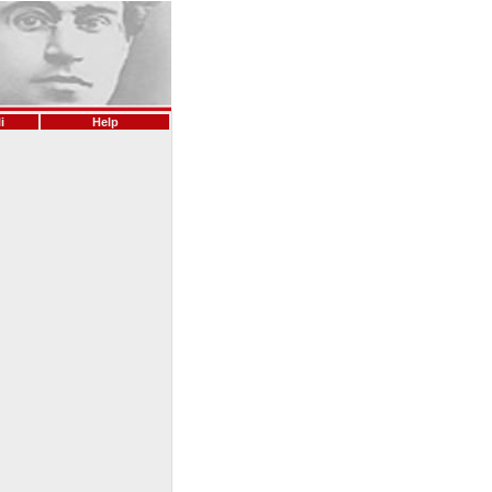
i
Help