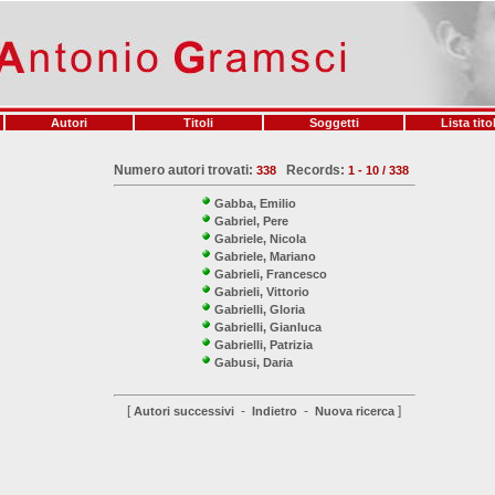
Autori
Titoli
Soggetti
Lista titol
Numero autori trovati:
Records:
338
1 - 10 / 338
Gabba, Emilio
Gabriel, Pere
Gabriele, Nicola
Gabriele, Mariano
Gabrieli, Francesco
Gabrieli, Vittorio
Gabrielli, Gloria
Gabrielli, Gianluca
Gabrielli, Patrizia
Gabusi, Daria
[
-
-
]
Autori successivi
Indietro
Nuova ricerca