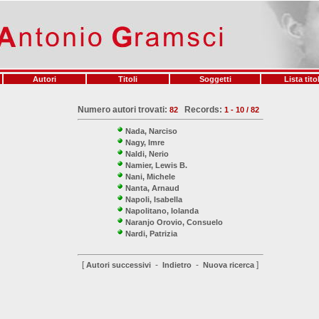
Autori
Titoli
Soggetti
Lista titol
Numero autori trovati:
Records:
82
1 - 10 / 82
Nada, Narciso
Nagy, Imre
Naldi, Nerio
Namier, Lewis B.
Nani, Michele
Nanta, Arnaud
Napoli, Isabella
Napolitano, Iolanda
Naranjo Orovio, Consuelo
Nardi, Patrizia
[
-
-
]
Autori successivi
Indietro
Nuova ricerca