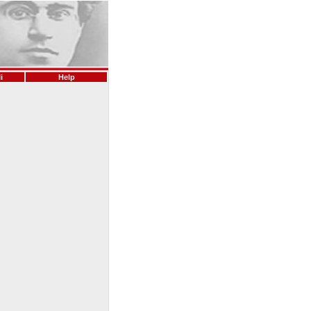
i
Help