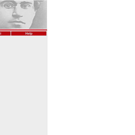
i
Help