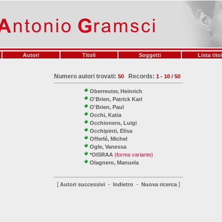
Autori
Titoli
Soggetti
Lista titol
Numero autori trovati:
Records:
50
1 - 10 / 50
Oberreuter, Heinrich
O'Brien, Patrick Karl
O'Brien, Paul
Occhi, Katia
Occhionero, Luigi
Occhipinti, Elisa
Offerlé, Michel
Ogle, Vanessa
*OISRAA
(forma variante)
Olagnero, Manuela
[
-
-
]
Autori successivi
Indietro
Nuova ricerca