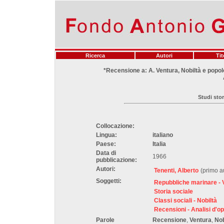
Ricerca
Autori
Tit
*Recensione a: A. Ventura, Nobiltà e popolo
Studi stor
Collocazione:
Lingua:
italiano
Paese:
Italia
Data di
1966
pubblicazione:
Autori:
Tenenti, Alberto
(primo a
Soggetti:
Repubbliche marinare - 
Storia sociale
Classi sociali - Nobiltà
Recensioni - Analisi d'o
Parole
Recensione
,
Ventura
,
Nob