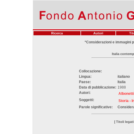
Ricerca
Autori
Tit
*Considerazioni e immagini per
Italia contemp
Collocazione:
Lingua:
italiano
Paese:
Italia
Data di pubblicazione:
1988
Autori:
Albonetti
Soggetti:
Storia -
Parole significative:
Considera
[
Titoli legati