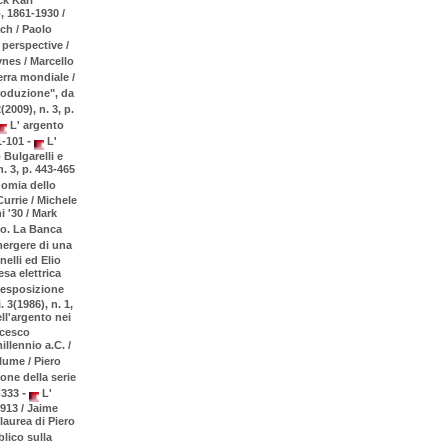
, 1861-1930 /
ach / Paolo
 perspective /
es / Marcello
rra mondiale /
roduzione", da
2009), n. 3, p.
L' argento
-
1-101
L'
 Bulgarelli e
. 3, p. 443-465
omia dello
Currie / Michele
 '30 / Mark
io. La Banca
ergere di una
elli ed Elio
esa elettrica
 esposizione
. 3(1986), n. 1,
ll'argento nei
ncesco
llennio a.C. /
lume / Piero
ione della serie
-
5-333
L'
1913 / Jaime
 laurea di Piero
lico sulla