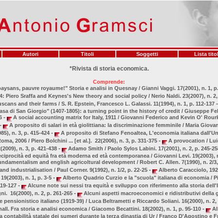
Autori
Titoli
Soggetti
Lista titol
*Rivista di storia economica.
Comprende:
aysans, pauvre royaume!" Storia e analisi in Quesnay / Gianni Vaggi. 17(2001), n. 1, p
 Piero Sraffa and Keynes's New theory and social policy / Nerio Naldi. 23(2007), n. 2
-
scans and their farms / S. R. Epstein, Francesco L. Galassi. 11(1994), n. 1, p. 112-137
sa di San Giorgio" (1407-1805): a turning point in the history of credit / Giuseppe Fel
-
46
A social accounting matrix for Italy, 1911 / Giovanni Federico and Kevin O' Rourk
-
A proposito di salari in età giolittiana: la discriminazione femminile / Maria Giova
-
5), n. 3, p. 415-424
A proposito di Stefano Fenoaltea, L'economia italiana dall'Un
-
oma, 2006 / Piero Bolchini ... [et al.]. 22(2006), n. 3, p. 331-375
A provocation / Lu
-
2009), n. 3, p. 421-438
Adamo Smith / Paolo Sylos Labini. 17(2001), n. 2, p. 245-2
eciprocità ed equità fra età moderna ed età contemporanea / Giovanni Levi. 19(2003), n
ndamentalism and english agricoltural development / Robert C. Allen. 7(1990), n. 2/3
-
and industrialisation / Paul Corner. 9(1992), n. 1/2, p. 22-25
Alberto Caracciolo, 192
-
9(2003), n. 1, p. 3-5
Alberto Quadrio Curzio e la "scuola" italiana di economia / P
-
 119-127
Alcune note sui nessi tra equità e sviluppo con riferimento alla storia dell'It
-
i. 16(2000), n. 2, p. 261-265
Alcuni aspetti macroeconomici e ridistributivi della 
e pensionistico italiano (1919-39) / Luca Beltrametti e Riccardo Soliani. 16(2000), n. 2
-
all. Fra storia e analisi economica / Giacomo Becattini. 18(2002), n. 1, p. 95-110
All
la contabilità statale dei sumeri durante la terza dinastia di Ur / Franco D'Agostino e