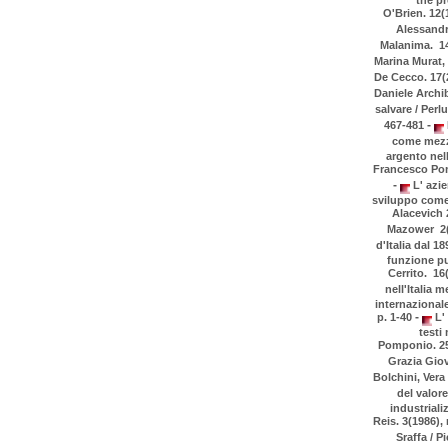
O'Brien. 12(
Alessandro
Malanima. 14(
Marina Murat, 
De Cecco. 17(2
Daniele Archib
salvare / Perlu
-
467-481
come mezzo
argento nell
Francesco Pom
-
L' azie
sviluppo come i
Alacevich 
Mazower 2(1
d'Italia dal 1
funzione pu
Cerrito. 16(
nell'Italia 
internazionale 
-
p. 1-40
L' 
testi
Pomponio. 25(
Grazia Giov
Bolchini, Vera
del valore
industriali
Reis. 3(1986), 
Sraffa / P