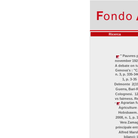
Ricerca
" Pauvres p
november 1924:
A debate on tu
Genova's : "Ca
n. 3, p. 335-3
1, p. 3-35
Delmonte 2(198
Guerra, Bari-R
Colognesi. 12(
vs fairness. R
-
Agrarian fu
Agriculture 
Hobsbawm. 1
2008, n. 1, p.
Vera Zamagn
principale ent
Alfred Marsh
bilanci: 