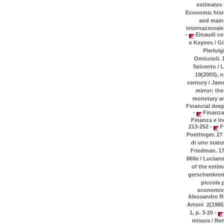
estimates 
Economic histo
and mains
internazionale 
-
Einaudi com
e Keynes / Gi
Pierluig
Omiccioli. 1
Seicento / 
19(2003), n
century / Jam
mirror: the
monetary and
Financial deep
-
Finanza 
Finanza e ind
-
213-252
Fo
Poettinger. 27 
di uno statu
Friedman. 17
Mille / Lucian
of the estim
gerschenkroni
piccola p
economist
Alessandro Ros
Artoni 2(1985)
-
1, p. 3-20
misura / Ren