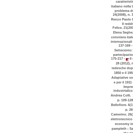
caratterist
italiano nella
problema del
24(2008), n. 
Renzo Paolo Co
Il redd
Felice. 21(200
Elena Seghez
cotoniera itali
internazionali
-
137-169
Settecento: 
partecipazion
-
175-217
Il
28 (2012), n
tedesche dopo 
1850 e il 19
Adaptative soc
e per il 191
Impren
industrializ
Andrea Colli. 
p. 109-12
Bellofiore. 6(1
p. 2
Camerino. 26(2
elettrotecnico
economy in t
pampleth : Sav
the pr