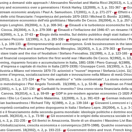
using a demand side approach / Alessandro Nuvolari and Mattia Ricci 29(2013), n. 1, 
-
ry and economics over a generations / Knick Harley. 12(2009), n. 3, p. 331-367
Eco
-
tream economic analysis / Paul A. Samuelson. 17(2001), n. 2, p. 271-277
Effetti e 
delle crisi finanziarie: l'esperienza del periodo 1870-1933 / Micheal D. Bordo 2(1985), 
mentatore economico dell'età giolittiana / Marcello De Cecco. 20(2004), n. 3, p. 257
-
orgio Lunghini. 20(2004), n. 3, p. 308-341
Einaudi e le turbolenze economiche fra l
-
i Ciocca. 20(2004), n. 3, p. 279-308
Einaudi e l'inflazione del 1946-47: un riesame /
-
6(2000), n. 1, p. 37-63
Elogio della rendita. Sul debito pubblico degli stati italiani
-
Luciano Pezzolo 12(1995), n. 3, p. 283-330
Energy and the industrial revolution / P
-
. 1, p. 109-133
Entrepreneurship and convergence. Grek bussinessmen in the later
-
es Foreman-Peck and Ioanna Pepelasis Minoglou. 16(2003), n. 3, p. 279-303
Europe 
-
 slave trade and the rise of feudalism / Stefano Fenoaltea. 15(1999), n. 2, p. 123-165
 financial cooperation before the first world war / Marcello De Cecco. 9(1992), n. 1/2,
ening, risparmio forzato e accumulazione in Italia, 1881-1936 / Piero Ganugi. 6(1989), n
d'impresa e capitale di rischio in Italia (1870-1939) / Giuseppe Conti. 10(1993), n. 3, p
ustria a Milano nel triennio 1870-73: azionisti e "nuove" imprese / Stefania Licini. 11(1
rme d'impresa, socializzazione del capitale e innovazione nella Milano di metà Otto
-
(2011), n. 2, p. 171-224
Fra "stile analitico" e "stile continentale". La storia econom
-
to metodologico / Pier Angelo Toninelli. 15(1999), n. 1, p. 53-86
Friedman on Fried
-
(2001), n. 1, p. 127-130
Garibaldi fu investito? Una crono-storia finanziaria della 
-
o Canova. 30(2014), n. 1, p. 59-69
GDP in pre-modern agrarian economies (1-1820 AD
-
ates / Elio Lo Cascio e Paolo Malanima. 12(2009), n. 3, p. 391-419
German industria
-
an backwardness / Richard Tilly 6(1989), n. 2, p. 139-164
Giovanni Lorenzoni e i 
roprietà contadina nel primo dopoguerra in Italia / Stefano Lepre. 20(2004), n. 1, p. 3
i e il finanziamento della seconda guerra mondiale: ideologie politiche e dottrine ec
-
elli. 30(2014), n. 1, p. 73-90
Gli economisti e le origini della sicurezza sociale in I
-
, n. 2, p. 211-235
Gli iberici in Amazzonia. Storie di un disastro / Massimo Livi Bacc
Globalizzazione, crescita economica e convergenza (1870-1988). Qualche osservazion
-
ato Giannetti. 18(2002), n. 2, p. 193-215
Government debts and trust. French kin