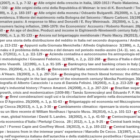
-
2007), n. 1, p. 7-32
Alle origini della crescita in Italia, 1820-1913 / Paolo Malanima. 
-
7-330
Alle origini della crisi della Repubblica di Weimar: le tesi di K. Borchardt / T
-
89), n. 2, p. 183-197
Alle origini della moneta / Odoardo Bulgarelli. 25(2009), n. 1, 
previdenza. Il Monte del matrimonio nella Bologna del Seicento / Mauro Carboni. 15(1999)
ernative pasts: A response to Misu and Donzelli / E. Roy Weintraub. 20(2004), n. 1, p.
sumers facing inflation, 1965-1979: the Economists' Accounts / Roberto Romani. 28(20
-
50
An age of decline. Product and income in Eighteenth-Nineteenth century Italy /
-
006), n. 1, p. 91-133
Ancora sul brigantaggio meridionale / Paolo Macry. 29(2013), n
er una storia della distribuzione del reddito in Italia nel secondo dopoguerra / Andre
-
, p. 213-232
Appunti sulla Giornata Menichella / Alfredo Gigliobianco 3(1986), n. 2
aku e il problema della moneta e del denaro nel periodo medio-assiro (14.-11. sec. a.
-
 27(2011), n. 1, p. 111-129
Azienda contadina e autoconsumo fra antropologia ed
-
i metodologiche / Giovanni Federico. 1(1984), n. 2, p. 222-268
Banca d'Italia e dint
-
erto Vivarelli. 12(1995), n. 1, p. 91-105
Bankruptcy law and banking crises in Italy (
-
tino. 20(2004), n. 1, p. 65-85
Benessere dell'Italia settentrionale nel secolo e mez
-
an A'Hearn. 19(2003), n. 3, p. 297-314
Besieging the french liberal fortress: the diffus
onomic thought in the last quarter of the nineteenth century/ Monika Poettinger. 30(2
-
iografia di Alberto Caracciolo / a cura di Daniela Felisini. 19(2003), n. 2, p. 213-229
-
taly's industrial history / Franco Amatori. 24(2008), n. 2, p. 207-224
Brazilian sugar
f growth, crisis and modernization (1939-89) / Tamás Szmrecsányi and Eduardo F. P. Mo
-
109
Brevi considerazioni sugli usi e la circolazione dell'argento nella documentazio
-
co D'Agostino. 25(2009), n. 1, p. 51-63
Brigantaggio ed economia nel Mezzogiorno d
-
igi Ciocca 29(2013), n. 1, p. 3-30
Cambiamento climatico: ripensare la storia econo
-
: su un libro recente di William Nordhaus / Ignazio Musu. 30(2014), n.1, p. 101-113
C
-
 man, global historian / David S. Landes. 18(2002), n. 1, p. 41-50
Centocinquant'an
-
oria economica d'Italia / Pierluigi Ciocca. 28 ( 2012), n. 1, p. 9-25
Central bank ind
-
risis? / Forrest Capie and Geoffrey Wood. 19(2013), n. 2, p. 193-222
Central banking 
e : lessons from in the interwar years' experience / Marcello De Cecco. 13(1997), n. 1
g nell'esperienza italiana dell'autarchia e della stabilizzazione postbellica / Giangi