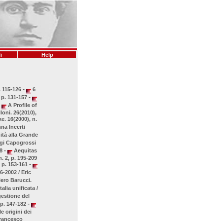
i
Help
-
. 115-126
6
-
, p. 131-157
A Profile of
loni. 26(2010),
e. 16(2000), n.
nna Incerti
ità alla Grande
igi Capogrossi
-
58
Aequitas
. 2, p. 195-209
-
, p. 153-161
6-2002 / Eric
iero Barucci.
alia unificata /
gestione del
-
, p. 147-182
e origini dei
 Francesco