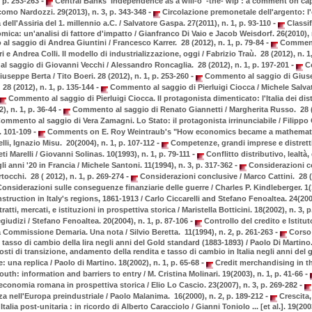
-
, p. 253-263
Central Banks' Independence as a will-o' -the- wip : a comment on ca
-
omo Nardozzi. 29(2013), n. 3, p. 343-348
Circolazione premonetale dell'argento: l
-
ell'Assiria del 1. millennio a.C. / Salvatore Gaspa. 27(2011), n. 1, p. 93-110
Classifi
mica: un'analisi di fattore d'impatto / Gianfranco Di Vaio e Jacob Weisdorf. 26(2010), 
-
 saggio di Andrea Giuntini / Francesco Karrer. 28 (2012), n. 1, p. 79-84
Commento
e Andrea Colli. Il modello di industrializzazione, oggi / Fabrizio Traù. 28 (2012), n. 1
-
 saggio di Giovanni Vecchi / Alessandro Roncaglia. 28 (2012), n. 1, p. 197-201
C
-
useppe Berta / Tito Boeri. 28 (2012), n. 1, p. 253-260
Commento al saggio di Giuse
-
8 (2012), n. 1, p. 135-144
Commento al saggio di Pierluigi Ciocca / Michele Salvati
Commento al saggio di Pierluigi Ciocca. Il protagonista dimenticato: l'Italia dei distr
-
), n. 1, p. 36-44
Commento al saggio di Renato Giannetti / Margherita Russo. 28 (2
ommento al saggio di Vera Zamagni. Lo Stato: il protagonista irrinunciabile / Filippo
-
p. 101-109
Comments on E. Roy Weintraub's "How economics became a mathematic
-
li, Ignazio Misu. 20(2004), n. 1, p. 107-112
Competenze, grandi imprese e distretti i
-
i Marelli / Giovanni Solinas. 10(1993), n. 1, p. 79-111
Conflitto distributivo, lealtà,
-
li anni '20 in Francia / Michele Santoni. 11(1994), n. 3, p. 317-362
Considerazioni co
-
tocchi. 28 ( 2012), n. 1, p. 269-274
Considerazioni conclusive / Marco Cattini. 28 (2
onsiderazioni sulle conseguenze finanziarie delle guerre / Charles P. Kindleberger. 1(1
truction in Italy's regions, 1861-1913 / Carlo Ciccarelli and Stefano Fenoaltea. 24(2008
atti, mercati, e istituzioni in prospettiva storica / Maristella Botticini. 18(2002), n. 3, 
-
giudizi / Stefano Fenoaltea. 20(2004), n. 1, p. 87-106
Controllo del credito e Istitu
-
la Commissione Demaria. Una nota / Silvio Beretta. 11(1994), n. 2, p. 261-263
Corso 
tasso di cambio della lira negli anni del Gold standard (1883-1893) / Paolo Di Martino. 
sti di transizione, andamento della rendita e tasso di cambio in Italia negli anni del
-
: una replica / Paolo di Martino. 18(2002), n. 1, p. 65-68
Credit merchandising in t
-
th: information and barriers to entry / M. Cristina Molinari. 19(2003), n. 1, p. 41-66
-
'economia romana in prospettiva storica / Elio Lo Cascio. 23(2007), n. 3, p. 269-282
-
a nell'Europa preindustriale / Paolo Malanima. 16(2000), n. 2, p. 189-212
Crescita,
alia post-unitaria : in ricordo di Alberto Caracciolo / Gianni Toniolo ... [et al.]. 19(2003