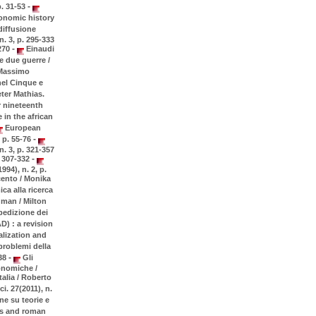
-
p. 31-53
nomic history
diffusione
n. 3, p. 295-333
-
-270
Einaudi
e due guerre /
 Massimo
 nel Cinque e
eter Mathias.
 nineteenth
in the african
European
-
 p. 55-76
. 3, p. 321-357
-
. 307-332
994), n. 2, p.
cento / Monika
ica alla ricerca
man / Milton
spedizione dei
) : a revision
lization and
problemi della
-
-38
Gli
onomiche /
talia / Roberto
i. 27(2011), n.
e su teorie e
gs and roman