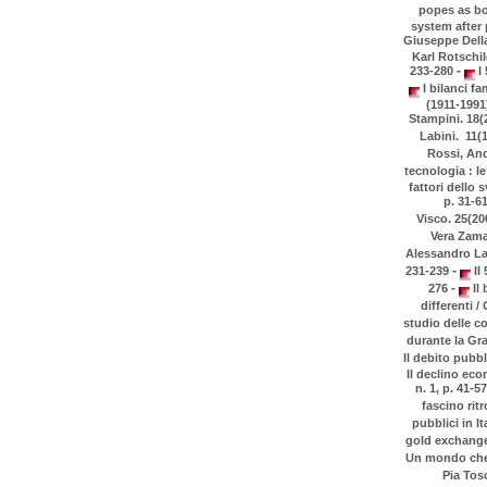
popes as bo
system after 
Giuseppe Della 
Karl Rotschil
-
233-280
I 
I bilanci fa
(1911-1991)
Stampini. 18(2
Labini. 11(1
Rossi, And
tecnologia : le 
fattori dello 
p. 31-6
Visco. 25(200
Vera Zamag
Alessandro Lau
-
231-239
Il
-
276
Il 
differenti /
studio delle co
durante la Gra
Il debito pubbl
Il declino eco
n. 1, p. 41-5
fascino rit
pubblici in It
gold exchange 
Un mondo che c
Pia Tos