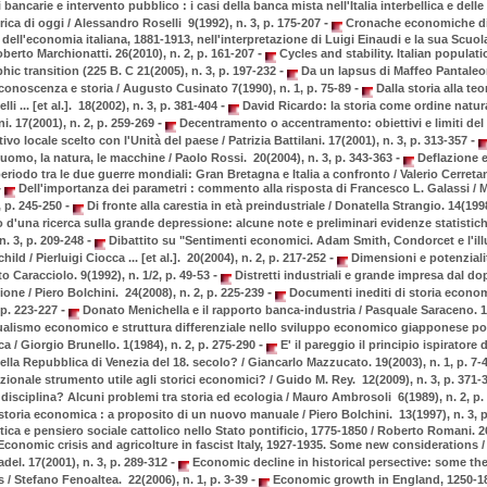
 bancarie e intervento pubblico : i casi della banca mista nell'Italia interbellica e dell
-
ica di oggi / Alessandro Roselli 9(1992), n. 3, p. 175-207
Cronache economiche di
 dell'economia italiana, 1881-1913, nell'interpretazione di Luigi Einaudi e la sua Scuo
-
berto Marchionatti. 26(2010), n. 2, p. 161-207
Cycles and stability. Italian populati
-
ic transition (225 B. C 21(2005), n. 3, p. 197-232
Da un lapsus di Maffeo Pantaleo
-
 conoscenza e storia / Augusto Cusinato 7(1990), n. 1, p. 75-89
Dalla storia alla teo
-
li ... [et al.]. 18(2002), n. 3, p. 381-404
David Ricardo: la storia come ordine natura
-
i. 17(2001), n. 2, p. 259-269
Decentramento o accentramento: obiettivi e limiti del
-
vo locale scelto con l'Unità del paese / Patrizia Battilani. 17(2001), n. 3, p. 313-357
-
l'uomo, la natura, le macchine / Paolo Rossi. 20(2004), n. 3, p. 343-363
Deflazione e
eriodo tra le due guerre mondiali: Gran Bretagna e Italia a confronto / Valerio Cerretan
-
Dell'importanza dei parametri : commento alla risposta di Francesco L. Galassi / M
-
, p. 245-250
Di fronte alla carestia in età preindustriale / Donatella Strangio. 14(1998
 d'una ricerca sulla grande depressione: alcune note e preliminari evidenze statistic
-
 n. 3, p. 209-248
Dibattito su "Sentimenti economici. Adam Smith, Condorcet e l'il
-
d / Pierluigi Ciocca ... [et al.]. 20(2004), n. 2, p. 217-252
Dimensioni e potenzialit
-
to Caracciolo. 9(1992), n. 1/2, p. 49-53
Distretti industriali e grande impresa dal do
-
ione / Piero Bolchini. 24(2008), n. 2, p. 225-239
Documenti inediti di storia econom
-
 p. 223-227
Donato Menichella e il rapporto banca-industria / Pasquale Saraceno. 1(1
alismo economico e struttura differenziale nello sviluppo economico giapponese pos
-
ca / Giorgio Brunello. 1(1984), n. 2, p. 275-290
E' il pareggio il principio ispiratore d
ella Repubblica di Venezia del 18. secolo? / Giancarlo Mazzucato. 19(2003), n. 1, p. 7-
azionale strumento utile agli storici economici? / Guido M. Rey. 12(2009), n. 3, p. 371
isciplina? Alcuni problemi tra storia ed ecologia / Mauro Ambrosoli 6(1989), n. 2, p.
toria economica : a proposito di un nuovo manuale / Piero Bolchini. 13(1997), n. 3, 
ica e pensiero sociale cattolico nello Stato pontificio, 1775-1850 / Roberto Romani. 26(
conomic crisis and agricolture in fascist Italy, 1927-1935. Some new considerations 
-
del. 17(2001), n. 3, p. 289-312
Economic decline in historical persective: some the
-
 / Stefano Fenoaltea. 22(2006), n. 1, p. 3-39
Economic growth in England, 1250-1