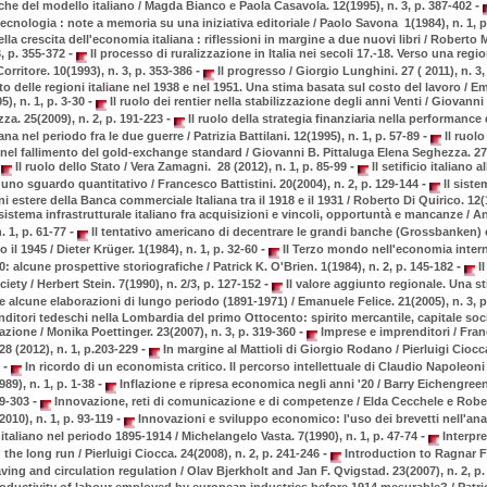
-
iche del modello italiano / Magda Bianco e Paola Casavola. 12(1995), n. 3, p. 387-402
 tecnologia : note a memoria su una iniziativa editoriale / Paolo Savona 1(1984), n. 1, 
la crescita dell'economia italiana : riflessioni in margine a due nuovi libri / Roberto 
-
3, p. 355-372
Il processo di ruralizzazione in Italia nei secoli 17.-18. Verso una regi
-
rritore. 10(1993), n. 3, p. 353-386
Il progresso / Giorgio Lunghini. 27 ( 2011), n. 3
ito delle regioni italiane nel 1938 e nel 1951. Una stima basata sul costo del lavoro / 
-
5), n. 1, p. 3-30
Il ruolo dei rentier nella stabilizzazione degli anni Venti / Giovanni
-
za. 25(2009), n. 2, p. 191-223
Il ruolo della strategia finanziaria nella performance 
-
ana nel periodo fra le due guerre / Patrizia Battilani. 12(1995), n. 1, p. 57-89
Il ruolo
 nel fallimento del gold-exchange standard / Giovanni B. Pittaluga Elena Seghezza. 27 (
-
Il ruolo dello Stato / Vera Zamagni. 28 (2012), n. 1, p. 85-99
Il setificio italiano al
-
uno sguardo quantitativo / Francesco Battistini. 20(2004), n. 2, p. 129-144
Il siste
i estere della Banca commerciale Italiana tra il 1918 e il 1931 / Roberto Di Quirico. 12(1
 sistema infrastrutturale italiano fra acquisizioni e vincoli, opportuntà e mancanze / A
-
. 1, p. 61-77
Il tentativo americano di decentrare le grandi banche (Grossbanken)
-
il 1945 / Dieter Krüger. 1(1984), n. 1, p. 32-60
Il Terzo mondo nell'economia interna
-
50: alcune prospettive storiografiche / Patrick K. O'Brien. 1(1984), n. 2, p. 145-182
Il
-
iety / Herbert Stein. 7(1990), n. 2/3, p. 127-152
Il valore aggiunto regionale. Una st
1 e alcune elaborazioni di lungo periodo (1891-1971) / Emanuele Felice. 21(2005), n. 3, 
ditori tedeschi nella Lombardia del primo Ottocento: spirito mercantile, capitale soc
-
zazione / Monika Poettinger. 23(2007), n. 3, p. 319-360
Imprese e imprenditori / Fra
-
28 (2012), n. 1, p.203-229
In margine al Mattioli di Giorgio Rodano / Pierluigi Ciocca
-
8
In ricordo di un economista critico. Il percorso intellettuale di Claudio Napoleoni
-
989), n. 1, p. 1-38
Inflazione e ripresa economica negli anni '20 / Barry Eichengreen.
-
69-303
Innovazione, reti di comunicazione e di competenze / Elda Cecchele e Rober
-
010), n. 1, p. 93-119
Innovazioni e sviluppo economico: l'uso dei brevetti nell'anal
-
 italiano nel periodo 1895-1914 / Michelangelo Vasta. 7(1990), n. 1, p. 47-74
Interpre
-
he long run / Pierluigi Ciocca. 24(2008), n. 2, p. 241-246
Introduction to Ragnar F
ing and circulation regulation / Olav Bjerkholt and Jan F. Qvigstad. 23(2007), n. 2, p
oductivity of labour employed by european industries before 1914 mesurable? / Patri