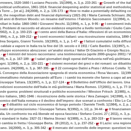
-
rrowers, 1520-1660 / Luciano Pezzolo. 15(1999), n. 3, p. 233-261
Growth of the ital
political unification, 1861-1914: financial deepening and/or statistical and methodolog
-
Torre ... [et al.]. 24(2008), n. 2, p. 135-173
How to make a potentially defaulting co
d, the neapolitan debt and financial diplomacy (1821-26) / Maria Carmela Schisani. 26(2
50 anni di Bretton Woods: un riesame dall'interno / Fabrizio Saccomanni 11(1994), n. 
-
miliari in Italia: 1860-1960 / Giovanni Vecchi. 11(1994), n. 1, p. 9-95
I censimenti indust
. Problemi di raccordo ed alcune evidenze empiriche a livello territoriale / Giulio Cain
-
002), n. 2, p. 193-215
I cento anni della Banca d'Italia: riflessioni di un economist
-
994), n. 2, p. 169-212
I conti economici italiani: una ricostruzione statistica, 1890-
-
rea Sorgato, Gianni Toniolo. 10(1993), n. 1, p. 1-47
I fattori cumulativi nella diffu
caldaie a vapore in Italia tra la fine del 19. secolo e il 1911 / Carlo Bardini. 13(1997), n.
sviluppo economico abruzzese: un'analisi storica / Valter Di Giacinto e Giorgio Nuzzo. 
-
1
I ministri del tesoro raccontano: una testimonianza (aprile 2000-giugno 2001) / 
-
9), n. 2, p. 167-189
I salari giornalieri degli operai dell'industria nell'età giolittiana
-
ni. 1(1984), n. 2, p. 183-221
I sistemi monetari dei greci e dei romani: un dibattito
-
naro. 24(2008), n. 3, p. 387-395
Il 22 convegno Datini a Prato / Alfonso Colella 7(19
 5. Convegno della Associazione spagnola di storia economica / Rosa Vaccaro. 11(1994)
bimetallismo rivisitato pensando all'Euro : i cambi tra monete che fanno a capo ad are
-
 Giuseppe Tattara. 13(1997), n. 1, p. 117-124
Il Bollettino dell'Ufficio del lavoro. Una
ndizioni economiche dell'Italia in età giolittiana / Marta Romeo. 17(2001), n. 1, p. 77-
nde guerra: problemi strutturali e politiche economiche / Winston Fritsch 2(1985), n. 
ico italiano, 1861-1946 : ricostruzione della serie storica / Vera Zamagni. 14(1998), n. 3
nomico dell'Italia romana e il declino dell'impero: due scenari a confronto / Elio Lo Ca
-
7
Il dibattito sul ciclo economico di lungo periodo / Daniele Tirelli. 1(1984), n. 2, p
-
rovato del protezionismo / Giuseppe Tattara. 9(1992), n. 1/2, p. 34-44
Il finanziament
alia. Un confronto tra età liberale ed epoca fascista / Stefano Cecini. 27 ( 2011), n. 3, p
-
standard in Italia: 1927-31 / Marina Storaci 6(1989), n. 3, p. 283-319
Il lavoro verso
-
ambia in fretta / Giuseppe Berta. 28 (2012), n. 1, p. 237-252
Il Lazio: una region
-
cano. 16(2000), n. 3, p. 305-342
Il mercato del controllo delle imprese: questioni te