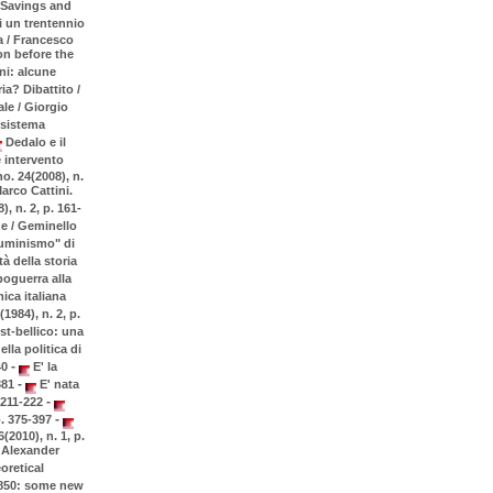
e Savings and
 un trentennio
la / Francesco
on before the
ni: alcune
ria? Dibattito /
le / Giorgio
 sistema
Dedalo e il
 intervento
o. 24(2008), n.
arco Cattini.
), n. 2, p. 161-
he / Geminello
luminismo" di
à della storia
poguerra alla
ica italiana
984), n. 2, p.
t-bellico: una
ella politica di
-
40
E' la
-
-381
E' nata
-
 211-222
-
p. 375-397
2010), n. 1, p.
/ Alexander
oretical
850: some new