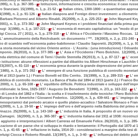
-
1995), n. 3, p. 367-385
Istituzioni, informazione e crescita economica: il caso russo
-
 Stanziani. 15(1999), n. 1, p. 21-52
Italian cities, 1300-1800 : a quantitative appro
-
1998), n. 2, p. 91-126
Italian diaspora and Foreign direct investment: a cliometric
-
Barbara Pistoresi and Alberto Rinaldi. 25(2009), n. 2, p. 225-253
John Maynard Keyn
-
001), n. 3, p. 373-382
John Maynard Keynes e i problemi finanziari della prima gue
-
ugi 3(1986), n. 2, p. 187-221
L' economia di mercato capitalistica: un "modo di p
-
igi Ciocca. 27 ( 2011), n. 3, p. 279-318
L' Africa e l'Occidente / Massimo Roccas. 12(
-
L' ammutinamento della Reichsbank: un documento / ***. 19(2003), n. 2, p. 231-240
 di scambio nell'economia paleo-babilonese / Claudio Saporetti. 25(2009), n. 1, p. 9
a storia monetaria del vicino Oriente antico - L'Assiria : (una introduzione) / Odoardo
-
ponio. 26(2010), n. 3, p. 377-385
L' Asia e l'Occidente / Piero Bolchini. 12(2009), n
-
nda elettrica del comune di Terni / Danilo Stentella 29(2013), n. 1, p. 87-117
L' econ
stituzione: alcune riflessioni a partire dal dibattito tra Albert Hirschman e Lauchlin 
-
23(2007), n. 81-110
L' economia greca durante la grande depressione dei primi anni
-
985), n. 3, p. 371-392
L' emergere di una funzione pubblica di controllo monetar
-
894 al 1913 (parte 1.) / Franco Bonelli ed Elio Cerrito. 15(1999), n. 3, p. 289-315
L' em
bblica di controllo monetario. La Banca d'Italia dal 1894 al 1913 (parte 2.) / Franco Bon
-
2000), n. 1, p. 65-108
L' equilibrio difficile. Politica industriale e sviluppo dell'impr
-
meridionale: la Sme, 1925-1937 / Augusto De Benedetti 7(1990), n. 2/3, p. 163-222
L'
di Londra del 1862 e l'Italia : la scelta e il trasferimento delle tecniche / Piero Bolchini
-
Europa e le Americhe / Giovanni Federico. 12(2009), n. 3, p. 439-441
L' impiego de
 mesopotamici dal periodo arcaico e quello plateo-accadico / Salvatore Monaco e Fra
-
2009), n. 1, p. 19-50
L' impiego dell'oro e dell'argento nella Babilonia del primo mi
-
inazzo. 25(2009), n. 1, p. 143-160
L' industria in Italia. A proposito di un nuovo vo
-
 Zamagni. 16(2000), n. 3, p. 365-387
L' industria italiana dal 1911 al 1938: ricostruz
 aggiunto e interpretazioni / Albert Carreras ed Emanuele Felice. 26(2010), n. 3, p. 28
zzazione di un paese che si sviluppa in ritardo e lentamente: il Portogallo dal 1870 al 
-
n. 1, p. 41-65
L' inflazione in Italia, 1914-20 : considerazioni a margine della tesi di
-
ierluigi Ciocca e Roberto Rinaldi. 13(1997), n. 1, p. 3-40
L' influenza del debito pubb