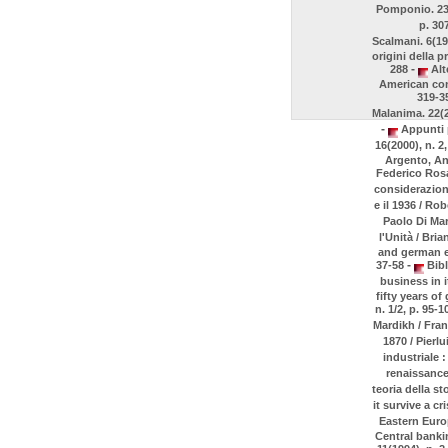
Pomponio. 23(
p. 30
Scalmani. 6(19
origini della 
-
288
Alt
American con
319-3
Malanima. 22(2
-
Appunti p
16(2000), n. 2
Argento, Ann
Federico Rosa.
considerazion
e il 1936 / Rob
Paolo Di Mar
l'Unità / Bri
and german ec
-
37-58
Bibl
business in i
fifty years o
n. 1/2, p. 95-
Mardikh / Fran
1870 / Pierlu
industriale 
renaissance
teoria della st
it survive a c
Eastern Europ
Central bankin