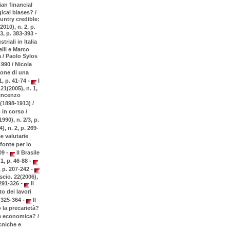
ian financial
ical biases? /
untry credible:
010), n. 2, p.
-
3, p. 383-393
riali in Italia
elli e Marco
a / Paolo Sylos
1990 / Nicola
sione di una
-
 1, p. 41-74
I
21(2005), n. 1,
Vincenzo
 (1898-1913) /
 in corso /
90), n. 2/3, p.
, n. 2, p. 269-
e valutarie
 fonte per lo
-
109
Il Brasile
-
1, p. 46-88
-
, p. 207-242
scio. 22(2006),
-
. 291-326
Il
o dei lavori
-
. 325-364
Il
 la precarietà?
e economica? /
cniche e