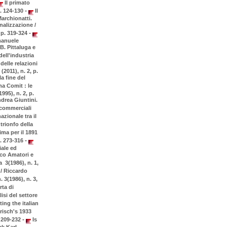
Il primato
-
p. 124-130
Il
Marchionatti.
onalizzazione /
-
, p. 319-324
Emanuele
 B. Pittaluga e
dell'industria
 delle relazioni
2011), n. 2, p.
la fine del
ma Comit : le
995), n. 2, p.
ndrea Giuntini.
 commerciali
zionale tra il
 trionfo della
ima per il 1891
-
p. 273-316
iale ed
nco Amatori e
 3(1986), n. 1,
 / Riccardo
 3(1986), n. 3,
ta di
isi del settore
ting the italian
risch's 1933
-
. 209-232
Is
ck Karl