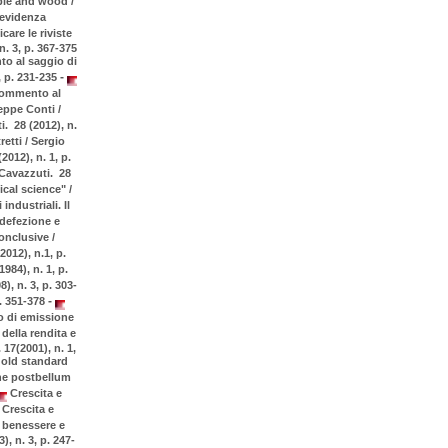
pie and wood /
'evidenza
care le riviste
n. 3, p. 367-375
 al saggio di
-
, p. 231-235
ommento al
ppe Conti /
. 28 (2012), n.
etti / Sergio
012), n. 1, p.
 Cavazzuti. 28
al science" /
ndustriali. Il
 defezione e
nclusive /
012), n.1, p.
984), n. 1, p.
), n. 3, p. 303-
-
p. 351-378
to di emissione
della rendita e
17(2001), n. 1,
 gold standard
he postbellum
Crescita e
Crescita e
 benessere e
), n. 3, p. 247-