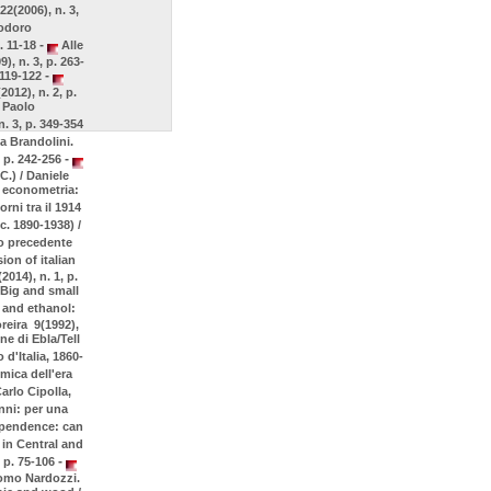
22(2006), n. 3,
eodoro
-
p. 11-18
Alle
, n. 3, p. 263-
-
 119-122
12), n. 2, p.
 Paolo
. 3, p. 349-354
a Brandolini.
-
, p. 242-256
C.) / Daniele
 econometria:
orni tra il 1914
c. 1890-1938) /
zo precedente
ion of italian
014), n. 1, p.
Big and small
 and ethanol:
reira 9(1992),
ne di Ebla/Tell
'Italia, 1860-
mica dell'era
arlo Cipolla,
ni: per una
ependence: can
in Central and
-
, p. 75-106
acomo Nardozzi.