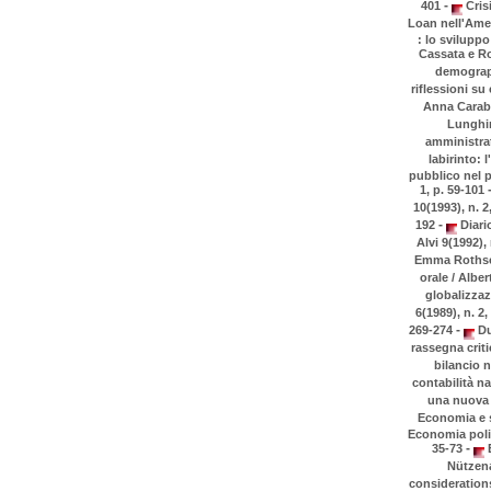
-
401
Crisi
Loan nell'Amer
: lo sviluppo
Cassata e Ro
demograph
riflessioni su
Anna Carabel
Lunghin
amministrati
labirinto: 
pubblico nel p
1, p. 59-101
10(1993), n. 2
-
192
Diario
Alvi 9(1992),
Emma Rothschil
orale / Alber
globalizzaz
6(1989), n. 2,
-
269-274
Du
rassegna criti
bilancio n
contabilità n
una nuova d
Economia e s
Economia polit
-
35-73
E
Nützena
considerations