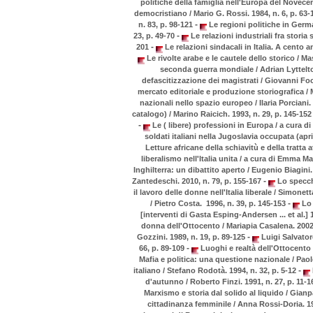
politiche della famiglia nell'Europa del Novecen
democristiano / Mario G. Rossi. 1984, n. 6, p. 63
-
n. 83, p. 98-121
Le regioni politiche in Germa
-
23, p. 49-70
Le relazioni industriali fra storia 
-
201
Le relazioni sindacali in Italia. A cento 
Le rivolte arabe e le cautele dello storico / 
seconda guerra mondiale / Adrian Lyttelto
defascitizzazione dei magistrati / Giovanni Foca
mercato editoriale e produzione storiografica / 
nazionali nello spazio europeo / Ilaria Porciani.
catalogo) / Marino Raicich. 1993, n. 29, p. 145-15
-
Le ( libere) professioni in Europa / a cura d
soldati italiani nella Jugoslavia occupata (apr
Letture africane della schiavitù e della tratta 
liberalismo nell'Italia unita / a cura di Emma M
Inghilterra: un dibattito aperto / Eugenio Biagini.
-
Zantedeschi. 2010, n. 79, p. 155-167
Lo specchi
il lavoro delle donne nell'Italia liberale / Simonet
-
/ Pietro Costa. 1996, n. 39, p. 145-153
Lo s
[interventi di Gasta Esping-Andersen ... et al.] 
donna dell'Ottocento / Mariapia Casalena. 2002,
-
Gozzini. 1989, n. 19, p. 89-125
Luigi Salvatore
-
66, p. 89-109
Luoghi e realtà dell'Ottocento i
Mafia e politica: una questione nazionale / Paol
-
italiano / Stefano Rodotà. 1994, n. 32, p. 5-12
d'autunno / Roberto Finzi. 1991, n. 27, p. 11-
Marxismo e storia dal solido al liquido / Gia
cittadinanza femminile / Anna Rossi-Doria. 19