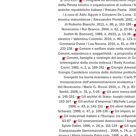
della Peruta storico e organizzatore di cultura / 
antiche repubbliche italiane / Renato Pasta. 2005
/ a cura di Aldo Agosti e Giovanni De Luna. 19
musica statunitense / Alessandro Portelli. 2001, n
-
di Roberto Bianchi. 2013, n. 88, p. 163-189
-
Novecento / Rui Branco. 2004, n. 62, p. 33-56
-
Judith M. Bennett]. 1989, n. 20/21, p. 13-38
elastico / Valentina Colombi. 2010, n. 80, p. 123-
Germania Ovest / Lea Nocera. 2010, n. 81, p. 69
-
233-238
Genere e welfare state nella storiogr
Genere, esperienza e soggettività : a proposito del
Genere, famiglia e strategie del lavoro in Gre
interrogativi della storia tedesca / Rudy Koshar. 
-
Corni. 1982, n. 2, p. 169-182
Giorgio Amendola
Giorgio Candeloro storico delle dottrine politiche
Giorgetti tra teoria marxiana e storia / Carlo P
restaurazione dell'amministrazione scolastica / 
del Novecento / Mario G. Rossi. 2010, n. 79, p. 83
-
Smith. 2009, n. 76, p. 5-26
Gli anni trenta de
-
p. 145-151
Gli archivi di Stato: luoghi-istituti
-
153-167
Gli archivi d'impresa / Michele Lungo
-
1998, n. 43, p. 141-151
Gli ebrei italian
-
Schwarz. 1999, n. 47, p. 109-130
Gli imperi, le
-
Gli industriali italiani e l'Europa: tra indipen
-
63-87
Gli interventismi democratici / Angelo
-
Sylvie Dallet. 1990, n. 24, p. 115-134
Gli spaz
Gianpasquale Santomassimo] . 2008, n. 74, p. 1
ricerca / Maria Iolanda Palazzolo. 1998, n. 45, p.