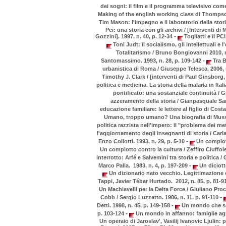
dei sogni: il film e il programma televisivo com
Making of the english working class di Thompson
Tim Mason: l'impegno e il laboratorio della stori
Pci: una storia con gli archivi / [Interventi di
-
Gozzini]. 1997, n. 40, p. 12-34
Togliatti e il PC
Toni Judt: il socialismo, gli intellettuali e 
Totalitarismo / Bruno Bongiovanni 2010, n
-
Santomassimo. 1993, n. 28, p. 109-142
Tra B
urbanistica di Roma / Giuseppe Telesca. 2006, 
Timothy J. Clark / [interventi di Paul Ginsborg,
politica e medicina. La storia della malaria in Ita
pontificato: una sostanziale continuità / G
azzeramento della storia / Gianpasquale Sa
educazione familiare: le lettere al figlio di Cost
Umano, troppo umano? Una biografia di Mussoli
politica razzista nell'impero: il "problema dei met
l'aggiornamento degli insegnanti di storia / Carla
-
Enzo Collotti. 1993, n. 29, p. 5-10
Un complott
Un complotto contro la cultura / Zeffiro Ciuffol
interrotto: Arfé e Salvemini tra storia e politica 
-
Marco Palla. 1983, n. 4, p. 197-209
Un diciott
Un dizionario nato vecchio. Legittimazione 
Tappi, Javier Tébar Hurtado. 2012, n. 85, p. 81-9
Un Machiavelli per la Delta Force / Giuliano Proc
-
Cobb / Sergio Luzzatto. 1986, n. 11, p. 91-110
-
Detti. 1998, n. 45, p. 149-158
Un mondo che sco
-
p. 103-124
Un mondo in affanno: famiglie agrico
Un operaio di Jaroslav', Vasilij Ivanovic Ljulin: