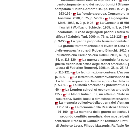
centocinquantenario dei neoborbonici / Silvano 
comparata / Heinz-Gerhardt Haupt. 1993, n. 28, p
-
163-169
La frontiera porosa. Consumo di m
-
Anselmo. 2008, n. 75, p. 57-82
La geografia d
-
Mori. 1982, n. 2, p. 9-26
La Germania di Hitle
fascisti / Wolfgang Schieder. 1985, n. 9, p. 39-
economici: il caso degli agrari padani / Maria Ma
-
difesa / Gabriele Turi. 2009, n. 76, p. 121-125
L
-
p. 9-22
La grande proprietà terriera orientale n
La grande trasformazione del lavoro in Cina / a
civile europea / a cura di Roberto Bianchi. 2010, 
di Maddalena Carli e Valeria Galimi. 2003, n. 59,
-
54, p. 113-120
La guerra di sterminio / a cura 
guerra fredda nell'ottica degli storici americani /
a cura di Federico Romero]. 1996, n. 38, p. 25-43
-
p. 113-121
La legittimazione contesa. L'avvento 
-
p. 39-61
La letteratura controrivoluzionaria i
La lettura sequestrata. Norme e pratiche della cen
-
p. 53-80
La libertà americana / [interventi di 
-
40
La London school of economics and political
-
195
La Madre India nuda, un affare di Stato na
sua storia. Radici locali e dimesione internazional
La memoria collettiva della guerra del Vietnam n
-
171-194
La memoria della Resistenza francese:
-
91-100
La memoria delle guerre tedesche / En
secondo conflitto mondiale: due mostre berlin
centenari: il "caso di Garibaldi" / Tommaso Detti. 
di Umberto Levra, Filippo Mazzonis, Raffaele Roma