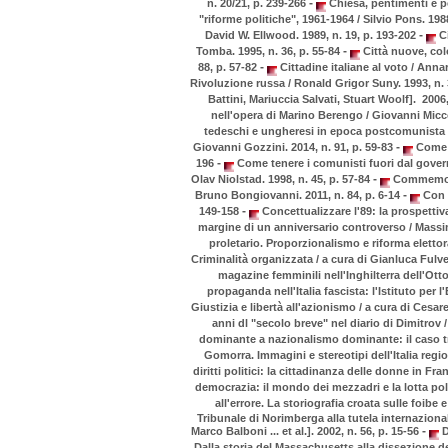
-
n. 20/21, p. 239-266
Chiesa, pentimenti e pe
"riforme politiche", 1961-1964 / Silvio Pons. 198
-
David W. Ellwood. 1989, n. 19, p. 193-202
Ci
-
Tomba. 1995, n. 36, p. 55-84
Città nuove, colo
-
88, p. 57-82
Cittadine italiane al voto / Annar
Rivoluzione russa / Ronald Grigor Suny. 1993, n. 
Battini, Mariuccia Salvati, Stuart Woolf]. 2006,
nell'opera di Marino Berengo / Giovanni Micco
tedeschi e ungheresi in epoca postcomunista / 
-
Giovanni Gozzini. 2014, n. 91, p. 59-83
Come si
-
196
Come tenere i comunisti fuori dal governo
-
Olav Niolstad. 1998, n. 45, p. 57-84
Commemoraz
-
Bruno Bongiovanni. 2011, n. 84, p. 6-14
Con P
-
149-158
Concettualizzare l'89: la prospettiva
margine di un anniversario controverso / Massim
proletario. Proporzionalismo e riforma elettoral
Criminalità organizzata / a cura di Gianluca Fulve
magazine femminili nell'Inghilterra dell'Otto
propaganda nell'Italia fascista: l'Istituto per 
Giustizia e libertà all'azionismo / a cura di Cesar
anni dl "secolo breve" nel diario di Dimitrov 
dominante a nazionalismo dominante: il caso tra
Gomorra. Immagini e stereotipi dell'Italia regio
diritti politici: la cittadinanza delle donne in Fra
democrazia: il mondo dei mezzadri e la lotta polit
all'errore. La storiografia croata sulle foibe 
Tribunale di Norimberga alla tutela internazionale
-
Marco Balboni ... et al.]. 2002, n. 56, p. 15-56
D
Dalla storia del Massachusetts alla dissezione d