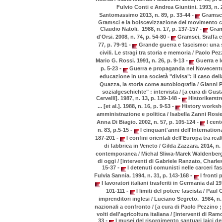
Fulvio Conti e Andrea Giuntini. 1993, n. 
-
Santomassimo 2013, n. 89, p. 33-44
Gramsci 
Gramsci e la bolscevizzazione del movimento com
-
Claudio Natoli. 1988, n. 17, p. 137-157
Grams
-
d'Orsi. 2008, n. 74, p. 54-80
Gramsci, Sraffa e 
-
77, p. 79-91
Grande guerra e fascismo: una si
civili. Le stragi tra storia e memoria / Paolo Pez
-
Mario G. Rossi. 1991, n. 26, p. 9-13
Guerra e l
-
p. 5-23
Guerra e propaganda nel Novecento /
educazione in una società "divisa": il caso del
Quazza, la storia come autobiografia / Gianni P
sozialgeschichte" : intervista / [a cura di G
-
Cervelli]. 1987, n. 13, p. 139-148
Historikerstr
-
... [et al.]. 1988, n. 16, p. 9-53
History worksho
amministrazione e politica / Isabella Zanni Rosiel
-
Anna Di Biagio. 2002, n. 57, p. 105-124
I cent
-
n. 83, p.5-15
I cinquant'anni dell'Internationa
-
187-201
I confini orientali dell'Europa tra real
di fabbrica in Veneto / Gilda Zazzara. 2014, n.
contemporanea / Michal Sliwa-Marek Waldenberg.
di oggi / [interventi di Gabriele Ranzato, Charles
-
15-37
I detenuti comunisti nelle carceri fas
-
Fulvia Sannia. 1994, n. 31, p. 143-168
I fronti 
I lavoratori italiani trasferiti in Germania dal 
-
101-111
I limiti del potere fascista / Paul
imprenditori inglesi / Luciano Segreto. 1984, n.
nazionali a confronto / [a cura di Paolo Pezzino ; i
volti dell'agricoltura italiana / [interventi di Ram
-
33
I musei del risorgimento santuari laici del