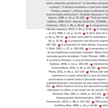
parte cantando giovinezza": le mondine durante 
e prega!". Il cinema israeliano a trent'anni dal
"Tempo umano": a Roma dopo la dittatura (1944-
lezione dalla rivoluzione": Rodolfo Morandi e l'an
-
Agosti. 1990, n. 22, p. 91-108
"Tutti gli stud
italiane, 1880-1915 / Alessio Quercioli. 27(2009), 
-
Chiarotto. 2013, n. 89, p. 55-62
A cinquant'ann
-
/ Nicola Labanca. 2010, n. 81, p. 5-18
A cinquan
-
... et al.] 1986, n. 11, p. 11-24
A dieci anni da Co
-
p. 63, p. 69-76
A dieci anni dall'11 settembre 
-
84, p. 15-36
A proposito dei discorsi segret
-
187-192
A proposito di John Dickie, Una parola
-
J. Riall. 1991, n. 27, p. 195-198
A proposito di 
di una biblioteca nazionale centrale / Maria Gioi
seconda guerra mondiale / Carlo Pinzani. 1985, n.
A scuola in Europa / a cura di Simonetta Soldani.
-
Soldani. 2000, n. 51, p. 159-190
Abolizionism
-
Grenouilleau. 2011, n. 82, p. 91-102
Adiós
-
Plana. 2011, n. 84, p. 117-134
Africa sub-saha
esperienze e studi coloniali / a cura di Giann
courtisanes e salotti sotto il Secondo impero / 
pubblico/privato: pensando ad una storia femmini
-
152
Albert Soboul storico dei sanculotti parig
riflessioni su élites e ceti medi nel 19. secolo /
-
Richard Tilly. 1987, n. 14/15, p. 127-141
A
Gianpasquale Santomassimo. 2003, n. 60
-
Carotenuto. 2013, n. 88, p. 131-152
Alla ricerc
-
Geoffrey Eley. 1988, n. 16, p. 55-80
Alla 