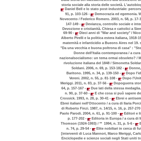
storia sociale alla storia delle società. L'autobi
Daniel Bell e lo stato post-industriale: percor
-
91, p. 103-126
Democrazia ed egemonia. Wil
Novecento / Federico Romero. 2003, n. 58, p. 17-
-
147-149
Devianza, controllo sociale e inte
Devozione e cristianità. Chiesa e cattolici a Sie
-
69-90
Dieci anni di "War and society" / Nico
Alberto Pirelli e la politica estera italiana, 1918
maternità e infanticidio a Bueons Aires nel 19. 
"Da una vecchia e buona poltrona di casa" : "Stori
Donne dell'Italia contemporanea / a cura 
nazionalsocialismo: un tema ormai obsoleto? / Mas
rivoluzione italiana del 1848 / Simonetta Soldan
-
Soldani. 2006, n. 69, p. 153-182
Donne, p
-
Baritono. 1995, n. 34, p. 139-150
Dopo l'id
-
Vereni. 2002, n. 55, p. 81-108
Dopo l'Unit
-
Meriggi. 2011, n. 83, p. 37-56
Dopoguerra stori
-
64, p. 157-167
Due lati della stessa medaglia. 
-
n. 90, p. 37-60
E che cosa si può sapere del
-
Crossick. 1993, n. 28, p. 30-41
Ebrei e antisemi
Ebrei italiani nell'Ottocento / a cura di Ilaria Porc
di Roberto Finzi. 1987, n. 14/15, n. 16, p. 257-27
-
Paolo Parodi. 2004, n. 61, p. 91-100
Editori e l
-
p. 177-202
Editoria in Europa / a cura di 
-
Thomson (1924-1993) / ** 1994, n. 31, p. 5-6
E
-
n. 74, p. 29-54
Elite nobiliari in cerca di f
[interventi di Luca Mannori, Marco Meriggi, Carlo
Enciclopedie e scienze sociali negli Stati uniti tr