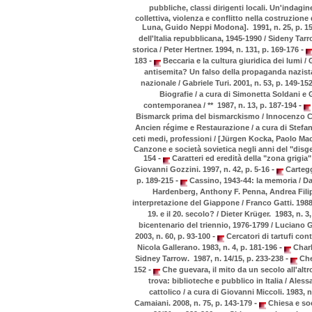
pubbliche, classi dirigenti locali. Un'indagin
collettiva, violenza e conflitto nella costruzione
Luna, Guido Neppi Modona]. 1991, n. 25, p. 1
dell'Italia repubblicana, 1945-1990 / Sideny Tarr
-
storica / Peter Hertner. 1994, n. 131, p. 169-176
-
183
Beccaria e la cultura giuridica dei lumi /
antisemita? Un falso della propaganda nazista
nazionale / Gabriele Turi. 2001, n. 53, p. 149-15
Biografie / a cura di Simonetta Soldani e G
-
contemporanea / ** 1987, n. 13, p. 187-194
Bismarck prima del bismarckismo / Innocenzo Cerv
Ancien régime e Restaurazione / a cura di Stefano
ceti medi, professioni / [Jürgen Kocka, Paolo Macr
Canzone e società sovietica negli anni del "disge
-
154
Caratteri ed eredità della "zona grigia"
-
Giovanni Gozzini. 1997, n. 42, p. 5-16
Carteggi
-
p. 189-215
Cassino, 1943-44: la memoria / Dar
Hardenberg, Anthony F. Penna, Andrea Filip
interpretazione del Giappone / Franco Gatti. 1988
19. e il 20. secolo? / Dieter Krüger. 1983, n. 3
bicentenario del triennio, 1976-1799 / Luciano G
-
2003, n. 60, p. 93-100
Cercatori di tartufi con
-
Nicola Gallerano. 1983, n. 4, p. 181-196
Charle
-
Sidney Tarrow. 1987, n. 14/15, p. 233-238
Che 
-
152
Che guevara, il mito da un secolo all'alt
trova: biblioteche e pubblico in Italia / Aless
cattolico / a cura di Giovanni Miccoli. 1983, n
-
Camaiani. 2008, n. 75, p. 143-179
Chiesa e soc