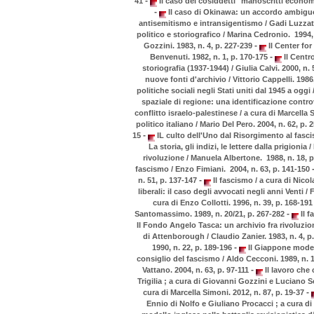
-
41
Il caso dei cosiddetti "manoscritti economi
-
Il caso di Okinawa: un accordo ambiguo 
antisemitismo e intransigentismo / Gadi Luzzat
politico e storiografico / Marina Cedronio. 1994,
-
Gozzini. 1983, n. 4, p. 227-239
Il Center fo
-
Benvenuti. 1982, n. 1, p. 170-175
Il Centr
storiografia (1937-1944) / Giulia Calvi. 2000, n. 
nuove fonti d'archivio / Vittorio Cappelli. 1986
politiche sociali negli Stati uniti dal 1945 a oggi
spaziale di regione: una identificazione controve
conflitto israelo-palestinese / a cura di Marcella 
politico italiano / Mario Del Pero. 2004, n. 62, p. 
-
15
IL culto dell'Uno dal Risorgimento al fasci
La storia, gli indizi, le lettere dalla prigioni
rivoluzione / Manuela Albertone. 1988, n. 18, 
fascismo / Enzo Fimiani. 2004, n. 63, p. 141-150
-
n. 51, p. 137-147
Il fascismo / a cura di Nicol
liberali: il caso degli avvocati negli anni Venti /
cura di Enzo Collotti. 1996, n. 39, p. 168-19
-
Santomassimo. 1989, n. 20/21, p. 267-282
Il f
Il Fondo Angelo Tasca: un archivio fra rivoluzion
di Attenborough / Claudio Zanier. 1983, n. 4, p
-
1990, n. 22, p. 189-196
Il Giappone modern
consiglio del fascismo / Aldo Cecconi. 1989, n. 
-
Vattano. 2004, n. 63, p. 97-111
Il lavoro che 
Trigilia ; a cura di Giovanni Gozzini e Luciano S
-
cura di Marcella Simoni. 2012, n. 87, p. 19-37
Ennio di Nolfo e Giuliano Procacci ; a cura d