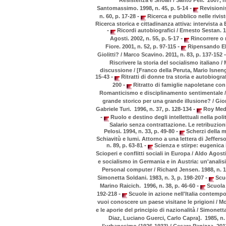
-
Santomassimo. 1998, n. 45, p. 5-14
Revisionis
-
n. 60, p. 17-28
Ricerca e pubblico nelle rivist
Ricerca storica e cittadinanza attiva: intervista a 
-
Ricordi autobiografici / Ernesto Sestan. 1
-
Agosti. 2002, n. 55, p. 5-17
Rincorrere o r
-
Fiore. 2001, n. 52, p. 97-115
Ripensando Elie
-
Giolitti? / Marco Scavino. 2011, n. 83, p. 137-152
Riscrivere la storia del socialismo italiano /
discussione / [Franco della Peruta, Mario Isneng
-
15-43
Ritratti di donne tra storia e autobiogra
-
200
Ritratto di famiglie napoletane con
Romanticismo e disciplinamento sentimentale / 
grande storico per una grande illusione? / Gior
-
Gabriele Turi. 1996, n. 37, p. 128-134
Roy Medve
-
Ruolo e destino degli intellettuali nella poli
Salario senza contrattazione. Le retribuzion
-
Pelosi. 1994, n. 33, p. 49-80
Scherzi della m
Schiavitù e lumi. Attorno a una lettera di Jefferso
-
n. 89, p. 63-81
Scienza e stirpe: eugenica i
Scioperi e conflitti sociali in Europa / Aldo Agosti .
e socialismo in Germania e in Austria: un'analisi
Personal computer / Richard Jensen. 1988, n. 1
-
Simonetta Soldani. 1983, n. 3, p. 198-207
Scuo
-
Marino Raicich. 1996, n. 38, p. 46-60
Scuola e
-
192-218
Scuole in azione nell'Italia contempo
vuoi conoscere un paese visitane le prigioni / Mo
e le aporie del principio di nazionalità / Simonett
Diaz, Luciano Guerci, Carlo Capra]. 1985, n.
l'urbanesimo (1926-1933) / Cesare Panizza. 2011