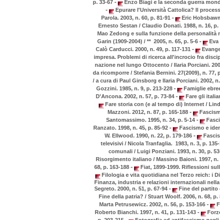
-
p. 33-67
Enzo Biagi e la seconda guerra mondi
-
Epurare l'Università Cattolica? Il proces
-
Parola. 2003, n. 60, p. 81-91
Eric Hobsbawm,
Ernesto Sestan / Claudio Donati. 1988, n. 16, p
Mao Zedong e sulla funzione della personalità ne
-
Garin (1909-2004) / ** 2005, n. 65, p. 5-6
Eva 
-
Calò Carducci. 2000, n. 49, p. 117-131
Evangel
impresa. Problemi di ricerca all'incrocio fra disci
nazione nel lungo Ottocento / Ilaria Porciani. 200
da ricomporre / Stefania Bernini. 27(2009), n. 77,
/ a cura di Paul Ginsborg e Ilaria Porciani. 2002, n
-
Gozzini. 1985, n. 9, p. 213-228
Famiglie ebree
-
D'Ancona. 2002, n. 57, p. 73-84
Fare gli itali
Fare storia con (e al tempo di) Internet / Lin
-
Mazzoni. 2012, n. 87, p. 165-188
Fascismo
-
Santomassimo. 1995, n. 34, p. 5-14
Fasci
-
Ranzato. 1998, n. 45, p. 85-92
Fascismo e iden
-
W. Ellwood. 1990, n. 22, p. 179-186
Fascism
televisivi / Nicola Tranfaglia. 1983, n. 3, p. 13
comunali / Luigi Ponziani. 1993, n. 30, p. 5
Risorgimento italiano / Massino Baioni. 1997, n. 
-
68, p. 163-188
Fiat, 1899-1999. Riflessioni sul
Filologia e vita quotidiana nel Terzo reich: i D
Finanza, industria e relazioni internazionali nella
-
Segreto. 2000, n. 51, p. 67-94
Fine del partito 
Fine della patria? / Stuart Woolf. 2006, n. 68, p
-
Marta Petrusewicz. 2002, n. 56, p. 153-166
F
-
Roberto Bianchi. 1997, n. 41, p. 131-143
Forze
-
p. 203-215
Fotografia ed antifascismo negli a