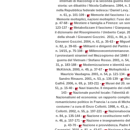
internati di Racconigi e la seconda guerra mon
storia: un dibattito / Nicola Gallerano. 1994, n. 
nella Repubblica federale tedesca / Daniel Levy. 
-
n. 61, p. 101-109
Memorie del fascismo / a 
Memorie molteplici, nazioni molteplici: l'uso de
-
p. 47-68
Mestiere e famiglia a Firenze: un son
-
123-137
Metabolizzare il fascismo / Gianpasq
il dizionario del Risorgimento / Umberto Carpi. 20
della shoah / Giovanni Gozzini. 2011, n. 84, p. 
-
Giovanni Gozzini. 2004, n. 61, p. 35-63
Miguel 
-
n. 82, p. 39-65
Militanti e dirigenti del Partit
-
n. 14/15, p. 75-108
Millenovecentotrentanove / 
I protestanti stranieri nel Mezzogiorno del 1848 / 
guerra del Vietnam / Stefano Rosso. 2001, n. 54,
-
31, p. 183-188
Modernizzazione e identità soci
-
McKitrick. 2000, n. 49, p. 37-67
Molteplicità e
-
Maurizio Vaudagna. 2001, n. 54, p. 121-134
-
Sandro Rinauro. 2001, n. 53, p. 135-139
Movi
-
Galfré. 2006, n. 69, p. 183-211
Musei del 20. sec
-
51, p. 15-40
Navi bianche. Il rimpatrio dei civili
-
143
Nazionale purché locale: l'identità di 
Nazionalismi ed economia: un rapporto complicat
romanticismo politico in Francia / a cura di Miche
costume / a cura di Enzo Collotti. 1998, n. 43, p.
-
Collotti. 2002, n. 55, p. 197-221
Nazionalsocial
-
n. 84, p. 135-144
Nazione e costituzione nell'o
-
n. 46, p. 157-171
Nazione e insegnamento della
-
p. 43-70
Nazione e provvidenza. Padre R
-
Cavagnini. 2010, n. 81, p. 43-67
Nazione e Stato