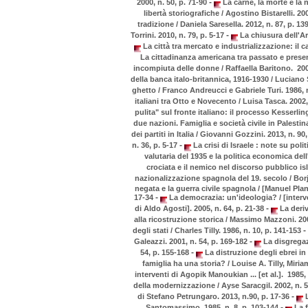
-
2000, n. 50, p. 71-90
La carne, la morte e la n
libertà storiografiche / Agostino Bistarelli. 200
tradizione / Daniela Saresella. 2012, n. 87, p. 1
-
Torrini. 2010, n. 79, p. 5-17
La chiusura dell'Ar
La città tra mercato e industrializzazione: il 
La cittadinanza americana tra passato e present
incompiuta delle donne / Raffaella Baritono. 200
della banca italo-britannica, 1916-1930 / Luciano 
ghetto / Franco Andreucci e Gabriele Turi. 1986, n
italiani tra Otto e Novecento / Luisa Tasca. 2002,
pulita" sul fronte italiano: il processo Kesserlin
due nazioni. Famiglia e società civile in Palestin
dei partiti in Italia / Giovanni Gozzini. 2013, n. 90
-
n. 36, p. 5-17
La crisi di Israele : note su poli
valutaria del 1935 e la politica economica dell'
crociata e il nemico nel discorso pubblico is
nazionalizzazione spagnola del 19. secolo / Borj
negata e la guerra civile spagnola / [Manuel Pla
-
17-34
La democrazia: un'ideologia? / [interv
-
di Aldo Agosti]. 2005, n. 64, p. 21-38
La deriv
alla ricostruzione storica / Massimo Mazzoni. 200
-
degli stati / Charles Tilly. 1986, n. 10, p. 141-153
-
Galeazzi. 2001, n. 54, p. 169-182
La disgregaz
-
54, p. 155-168
La distruzione degli ebrei in 
famiglia ha una storia? / Louise A. Tilly, Miri
interventi di Agopik Manoukian ... [et al.]. 1985, 
della modernizzazione / Ayse Saracgil. 2002, n. 5
-
di Stefano Petrungaro. 2013, n.90, p. 17-36
L
-
Santomassimo. 1985, n. 8, p. 103-144
La f