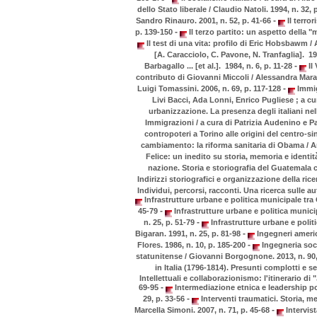
dello Stato liberale / Claudio Natoli. 1994, n. 32,
-
Sandro Rinauro. 2001, n. 52, p. 41-66
Il terro
-
p. 139-150
Il terzo partito: un aspetto della "m
Il test di una vita: profilo di Eric Hobsbawm / 
[A. Caracciolo, C. Pavone, N. Tranfaglia]. 19
-
Barbagallo ... [et al.]. 1984, n. 6, p. 11-28
Il
contributo di Giovanni Miccoli / Alessandra Maran
-
Luigi Tomassini. 2006, n. 69, p. 117-128
Immig
Livi Bacci, Ada Lonni, Enrico Pugliese ; a cu
urbanizzazione. La presenza degli italiani nell
Immigrazioni / a cura di Patrizia Audenino e Pa
contropoteri a Torino alle origini del centro-si
cambiamento: la riforma sanitaria di Obama / A
Felice: un inedito su storia, memoria e identit
nazione. Storia e storiografia del Guatemala
Indirizzi storiografici e organizzazione della rice
Individui, percorsi, racconti. Una ricerca sulle au
Infrastrutture urbane e politica municipale tra 
-
45-79
Infrastrutture urbane e politica municip
-
n. 25, p. 51-79
Infrastrutture urbane e polit
-
Bigaran. 1991, n. 25, p. 81-98
Ingegneri americ
-
Flores. 1986, n. 10, p. 185-200
Ingegneria soci
statunitense / Giovanni Borgognone. 2013, n. 90,
in Italia (1796-1814). Presunti complotti e s
Intellettuali e collaborazionismo: l'itinerario di "
-
69-95
Intermediazione etnica e leadership po
-
29, p. 33-56
Interventi traumatici. Storia, me
-
Marcella Simoni. 2007, n. 71, p. 45-68
Intervist