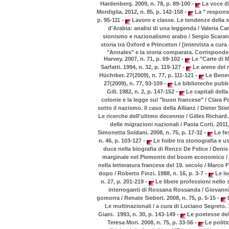
-
Hardenberg. 2009, n. 78, p. 89-100
La voce di 
-
Mordiglia. 2012, n. 85, p. 142-158
La " responsab
-
p. 95-111
Lavoro e classe. Le tendenze della st
d'Arabia: analisi di una leggenda / Valeria Ca
sionismo e nazionalismo arabo / Sergio Scarant
storia tra Oxford e Princeton / [intervista a cur
"Annales" e la storia comparata. Corrisponde
-
Harvey. 2007, n. 71, p. 69-102
Le "Carte di Me
-
Sarfatti. 1994, n. 32, p. 119-127
Le arene del m
-
Hüchtker. 27(2009), n. 77, p. 111-121
Le Benevo
-
27(2009), n. 77, 93-109
Le biblioteche pubbl
-
Gill. 1982, n. 2, p. 147-152
Le capitali dell
colonie e la legge sul "buon francese" / Clara Pa
sotto il nazismo. Il caso della Allianz / Dieter Stie
Le ricerche dell'ultimo decennio / Gilles Richard.
delle migrazioni nazionali / Paola Corti. 2011
-
Simonetta Soldani. 2008, n. 75, p. 17-32
Le fes
-
n. 46, p. 103-127
Le foibe tra storiografia e u
duce nella biografia di Renzo De Felice / Denis
marginale nel Piemonte del boom economico / A
nella letteratura francese del 19. secolo / Marco 
-
dopo / Roberto Finzi. 1988, n. 16, p. 3-7
Le leg
-
n. 27, p. 201-219
Le libere professioni nello s
interroganti di Rossana Rossanda / Giovanni Fa
-
gomorra / Renate Siebert. 2008, n. 75, p. 5-15
L
Le multinazionali / a cura di Luciano Segreto. 
-
Giani. 1993, n. 30, p. 143-149
Le poetesse del 
-
Teresa Mori. 2008, n. 75, p. 33-56
Le politi