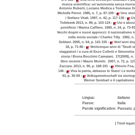
ricerca scientifica: un'autonomia senza risorse
Antonio Ruberti, Luciano Modica e Tommaso Dett
-
Michelle Perrot. 1985, n. 7, p. 87-109
Uno stori
-
/ Stefano Vitali. 1997, n. 42, p. 117-136
Usi
-
Tollebeek 2013, n. 89, p. 103-124
Usi e abusi
pontificio / Marina Caffiero. 1990, n. 24, p. 73-9
Vecchi dogmi e nuovi approcci: il nazionalismo in 
nella storia sociale / Charles Tilly. 1982, n.
-
Soldani. 2005, n. 64, p. 141-155
Vent'anni dop
-
18, p. 71-86
Venticinque anni di "Studi sto
viaggiatori / a cura di Enzo Collotti e Simonetta
storia / Bruna Bocchini Camaiani. 27(2009), n. 
libro recente / Mauro Moretti. 2007, n. 72, p. 1
-
Zazzara. 2013, n. 90, p. 168-191
Vittorio Foa,
-
146
Viva la patria, abbasso lo Stato! Le molte
-
43, p. 35-59
Volksgemeinschaft tra storiogra
Werner Sombart e il capitalismo 
Lingua:
italiano
Paese:
Italia
Parole significative:
Passato
,
[
Titoli legati