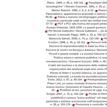
-
Plana. 1999, n. 48, p. 155-161
Paradigmi dell'
tecnologiche" / Renato Giannetti. 1991, n. 25, p.
-
Marino Raicich. 1984, n. 6, p. 5-10
Pastora
Paternalismo, appartenenza aziendale e culture ope
-
65-83
Patria e nazione nel linguaggio politico 
coscienza nazionale negli scritti dei soldati tren
-
37-73
PCF e PCI: alla ricerca dei popoli perdut
Europa Orientale, 1918-1939. Le grandi potenze o
Per Nicola Gallerano / Nicola Gallerano ... [et al
nazisti / Leonardo Paggi. 1994, n. 32, p. 105-11
-
Mariuccia Salvati. 2008, n. 74, p. 133-148
Pe
-
Gordon. 1998, n. 45, p. 93-112
Percorsi della
Percorsi di imprenditorialità in Italia tra Otto
Percorsi di storici tra Europa e America / Bernard
Piccoli e grandi notabili. La società francese 
Politica estera e opinione pubblica / a cura
secolarizzazione / Giovanni Gozzini. 2006, n. 69,
il tabù del nazismo e la rimozione dello stalinis
organizzative dei sindacati negli anni venti. P
Potere di Hitler e società tedesca: un approcc
Pratiche coloniali. La tutela tra musealizzazion
-
Troilo. 2012, n. 87, p. 80-104
Preimperialismo
Primo Levi, un uomo normale di buona memoria /
ricerca storica / [interventi di Claudio Pavone ... e
-
44
Problemi di ieri, questioni di oggi. Il
-
Krüger. 2007, n. 72, p. 101-118
Profilo di Pier
pubblicità e scienza "psico-politica" nel regim
parentela e sistema successorio nell'emigrazion
-
n. 28, p. 163-176
Protezione e controllo. Ma