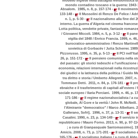
modello inglese nella battaglia revisionistica di
mondo contadino toscano e la guerra: 1943-1
-
Absalom. 1985, n. 8, p. 157-174
Il movimento a
-
133-148
Il Mussolini di Renzo De Felice / Ad
-
n. 1, p. 5-30
Il nazionalismo alla fine del 2
interno. La guerra d'Algeria nel cinema francese
Lotta politica, vendette private, fantasie romanze
-
/ Giovanni Miccoli. 1984, n. 5, p. 3-12
Il pane
vigilia del 1848 / Enrico Francia. 1999, n. 46
burocratico-amministrativo / Renzo Martinelli
sovietica di Gorbacëv / Jutta Scherrer. 1989
-
Pizzorusso. 1995, n. 35, p. 5-13
Il PCI nell'It
-
26, p. 151-172
Il pensiero comunista nella st
del passato: gli storici tedeschi e l'unificazione 
economia, relazioni internazionali nella ricostruzi
dei giudici e la latitanza della politica / Guido Me
tra diritto e storia / Umberto Allegretti. 2007, n.
-
Tommaso Detti. 2011, n. 84, p. 176-181
Il pr
ebraiche e il trasferimento di capitali all'estero 
sociale europeo / Ilaria Porciani. 1999, n. 46, p. 
-
171-186
Il regime nazionalsocialista / a cu
globale, Al Gore e la verità / John R. McNeill.
l'Almirante "democratico" / Marco Albeltaro. 2
-
Gallerano, Sofri]. 1996, n. 37, p. 13-31
Il se
-
Casalini. 1990, n. 23, p. 134-149
Il servizio 
repubblicano / Mauro Forno. 2013, n. 90, p. 97-1
; a cura di Gianpasquale Santomassimo]. 198
-
Amicis. 2008, n. 73, p. 171-201
Il socialismo e
-
165-176
Il socialismo italiano / a cura di Aldo