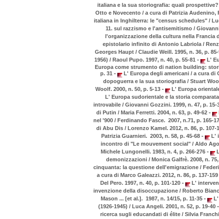
italiana e la sua storiografia: quali prospettive?
Otto e Novecento / a cura di Patrizia Audenino, 
italiana in Inghilterra: le "census schedules" / L
11. sul razzismo e l'antisemitismo / Giovanni
l'organizzazione della cultura nella Francia d
epistolario infinito di Antonio Labriola / Renz
Georges Haupt / Claudie Weill. 1995, n. 36, p. 85
-
1956) / Raoul Pupo. 1997, n. 40, p. 55-81
L' Eu
Europa come strumento di nation building: storia 
-
p. 31
L' Europa degli americani / a cura di
dopoguerra e la sua storiografia / Stuart Wool
-
Woolf. 2000, n. 50, p. 5-13
L' Europa orientale
L' Europa sudorientale e la storia comparata
introvabile / Giovanni Gozzini. 1999, n. 47, p. 15
-
di Putin / Maria Ferretti. 2004, n. 63, p. 49-62
nel '900 / Ferdinando Fasce. 2007, n.71, p. 165-1
di Abu Dis / Lorenzo Kamel. 2012, n. 86, p. 107
-
Patrizia Guarnieri. 2003, n. 58, p. 45-68
L' 
incontro di "Le mouvement social" / Aldo Agost
-
Michele Lungonelli. 1983, n. 4, p. 266-276
L
demonizzazioni / Monica Galfrè. 2008, n. 75,
cinquanta: la questione dell'emigrazione / Feder
a cura di Marco Galeazzi. 2012, n. 86, p. 137-15
-
Del Pero. 1997, n. 40, p. 101-120
L' interve
invenzione della disoccupazione / Roberto Bianch
-
Mason ... [et al.]. 1987, n. 14/15, p. 11-35
L'
-
(1926-1945) / Luca Angeli. 2001, n. 52, p. 19-40
ricerca sugli educandati di élite / Silvia Franchi