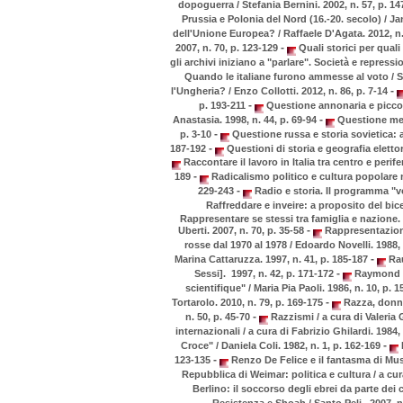
dopoguerra / Stefania Bernini. 2002, n. 57, p. 1
Prussia e Polonia del Nord (16.-20. secolo) / Ja
dell'Unione Europea? / Raffaele D'Agata. 2012, n.
-
2007, n. 70, p. 123-129
Quali storici per quali
gli archivi iniziano a "parlare". Società e repressi
Quando le italiane furono ammesse al voto / S
-
l'Ungheria? / Enzo Collotti. 2012, n. 86, p. 7-14
-
p. 193-211
Questione annonaria e piccol
-
Anastasia. 1998, n. 44, p. 69-94
Questione meri
-
p. 3-10
Questione russa e storia sovietica: a 
-
187-192
Questioni di storia e geografia eletto
Raccontare il lavoro in Italia tra centro e perif
-
189
Radicalismo politico e cultura popolare nel
-
229-243
Radio e storia. Il programma "vo
Raffreddare e inveire: a proposito del bic
Rappresentare se stessi tra famiglia e nazione. Il
-
Uberti. 2007, n. 70, p. 35-58
Rappresentazione 
rosse dal 1970 al 1978 / Edoardo Novelli. 1988, 
-
Marina Cattaruzza. 1997, n. 41, p. 185-187
Rau
-
Sessi]. 1997, n. 42, p. 171-172
Raymond Ar
scientifique" / Maria Pia Paoli. 1986, n. 10, p. 
-
Tortarolo. 2010, n. 79, p. 169-175
Razza, donne 
-
n. 50, p. 45-70
Razzismi / a cura di Valeria 
internazionali / a cura di Fabrizio Ghilardi. 1984,
-
Croce" / Daniela Coli. 1982, n. 1, p. 162-169
R
-
123-135
Renzo De Felice e il fantasma di Mu
Repubblica di Weimar: politica e cultura / a cur
Berlino: il soccorso degli ebrei da parte dei 
Resistenza e Shoah / Santo Peli. 2007, n