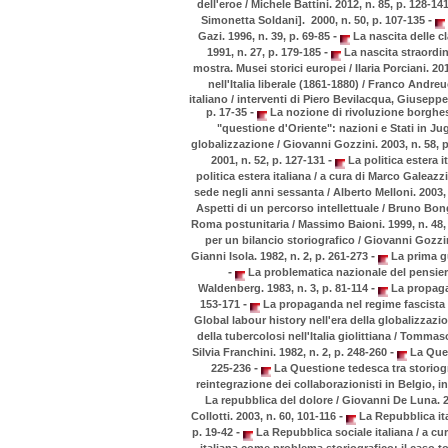
dell'eroe / Michele Battini. 2012, n. 85, p. 128-14
-
Simonetta Soldani]. 2000, n. 50, p. 107-135
-
Gazi. 1996, n. 39, p. 69-85
La nascita delle cl
-
1991, n. 27, p. 179-185
La nascita straordin
mostra. Musei storici europei / Ilaria Porciani. 20
nell'Italia liberale (1861-1880) / Franco Andreu
italiano / interventi di Piero Bevilacqua, Giuseppe
-
p. 17-35
La nozione di rivoluzione borghese
"questione d'Oriente": nazioni e Stati in Jug
globalizzazione / Giovanni Gozzini. 2003, n. 58, 
-
2001, n. 52, p. 127-131
La politica estera i
politica estera italiana / a cura di Marco Galeazzi
sede negli anni sessanta / Alberto Melloni. 2003, 
Aspetti di un percorso intellettuale / Bruno Bon
Roma postunitaria / Massimo Baioni. 1999, n. 48,
per un bilancio storiografico / Giovanni Gozzin
-
Gianni Isola. 1982, n. 2, p. 261-273
La prima gu
-
La problematica nazionale del pensiero 
-
Waldenberg. 1983, n. 3, p. 81-114
La propagan
-
153-171
La propaganda nel regime fascista /
Global labour history nell'era della globalizzazio
della tubercolosi nell'Italia giolittiana / Tommaso
-
Silvia Franchini. 1982, n. 2, p. 248-260
La Ques
-
225-236
La Questione tedesca tra storiograf
reintegrazione dei collaborazionisti in Belgio, i
La repubblica del dolore / Giovanni De Luna. 20
-
Collotti. 2003, n. 60, 101-116
La Repubblica ital
-
p. 19-42
La Repubblica sociale italiana / a cur
italiana come problema storiografico: il caso to