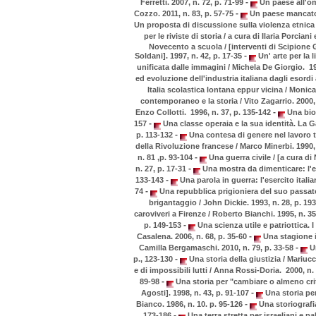
-
Ferretti. 2007, n. 72, p. 71-99
Un paese all'omb
-
Cozzo. 2011, n. 83, p. 57-75
Un paese mancato? /
Un proposta di discussione sulla violenza etnica 
per le riviste di storia / a cura di Ilaria Porcian
Novecento a scuola / [interventi di Scipione G
-
Soldani]. 1997, n. 42, p. 17-35
Un' arte per la 
unificata dalle immagini / Michela De Giorgio. 19
ed evoluzione dell'industria italiana dagli esordi 
Italia scolastica lontana eppur vicina / Monica
contemporaneo e la storia / Vito Zagarrio. 2000,
-
Enzo Collotti. 1996, n. 37, p. 135-142
Una biog
-
157
Una classe operaia e la sua identità. La Ga
-
p. 113-132
Una contesa di genere nel lavoro ti
della Rivoluzione francese / Marco Minerbi. 1990,
-
n. 81 ,p. 93-104
Una guerra civile / [a cura di 
-
n. 27, p. 17-31
Una mostra da dimenticare: l'ec
-
133-143
Una parola in guerra: l'esercito italia
-
74
Una repubblica prigioniera del suo passat
brigantaggio / John Dickie. 1993, n. 28, p. 19
caroviveri a Firenze / Roberto Bianchi. 1995, n. 35
-
p. 149-153
Una scienza utile e patriottica. I
-
Casalena. 2006, n. 68, p. 35-60
Una stagione ir
-
Camilla Bergamaschi. 2010, n. 79, p. 33-58
Un
-
p., 123-130
Una storia della giustizia / Mariucc
e di impossibili lutti / Anna Rossi-Doria. 2000, n.
-
89-98
Una storia per "cambiare o almeno crit
-
Agosti]. 1998, n. 43, p. 91-107
Una storia per
-
Bianco. 1986, n. 10. p. 95-126
Una storiografia
-
173-186
Una terra stretta per israeliani e pal