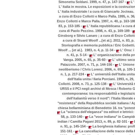
-
Simonetta Soldani. 1999, n. 47, p. 147-167
L' 
L' Italia in mostra. Le esposizioni e la costruzio
L' Italia industriale / a cura di Giancarlo Jocteau.
a cura di Enzo Collotti e Marco Palla. 1995, n. 36
Enzo Collotti e Marco Palla. 1997, n. 40, p. 163-18
-
83, p. 153-185
L' Italia repubblicana / a cura 
-
cura di Paolo Pezzino. 1998, n. 43, p. 169-189
Ginsborg e Silvio Lanaro ; a cura di Enzo Collotti
a cura di Stuard Woolf ...[et al.]. 2011, n. 83, 
Storiografia e memoria pubblica / Eric Gobetti.
-
Woolf ... [et al.]. 1983, n. 4, p. 11-34
L' Onu: i 
-
n. 41, p. 5-14
L' organizzazione della pr
-
Vanga. 2005, n. 65, p. 35-60
L' ultimo secol
-
Palazzolo. 2007, n. 71, p. 144-156
L' Unione 
neoliberismo / Chris Lorenz. 2006, n. 69, p. 105-
-
n. 1, p. 217-224
L' università dell'Italia unit
dell'Italia unita / Ilaria Porciani. 1993, n, 29
-
Collotti. 2008, n. 73, p. 125-138
L' Università t
URSS e il PCI negli archivi di Mosca / Roberto G
contemporanea: tra responsabilità e legislazio
dell'italianità verso il nord": l'Italia liberal
"resistenza" della Repubblica sociale italiana / Ag
chiesa bellarminiana di Benedetto 16. tra "potesta
La "scienza dell'eleganza" tra editori e lettrici:
-
58, p. 133-140
La "voce indiana" in Campido
-
indian / Camilla Pagani 2013, n. 89, p. 82-101
L
-
n. 91, p. 145-154
La borghesia italiana: profi
-
151-161
La cancellazione delle tracce della