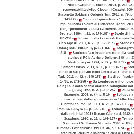
Nicola Gallerano. 1989, n. 20/21, p. 219-23
responsabilità civile / Giovanni Gozzini. 2004,
Simonetta Soldani e Gabriele Turi. 2010, n. 79, p
-
143-147
Storie del giornalismo / a cura d
repubblicana / a cura di Francesca Tacchi. 2009
(rari) "pentimenti" / Luca La Rovere. 2006, n. 6
-
Segreto. 1986, n. 12, p. 179-197
Storie di imp
-
181-206
Storie d'Italia / a cura di Gabriele Tu
-
Aldo Agosti. 2007, n. 70, p. 163-197
Storie e t
-
Romagnoli. 1983, n. 4, p. 161-166
Storiografi
-
218
Storiografia e insegnamento della storia
storia del PCI / Adriano Ballone. 1994, n. 3
-
Mastrogregori. 1994, n. 32, p. 91-103
St
-
Santomassimo. 2013, n. 90, p. 153-167
Stori
conflitto sul passato nello Zimbabwe / Terence R
-
Turi. 2011, n. 82, p. 149-155
Studi sul fascism
-
14/15, p. 241-256
Su Lombroso e il lombrosis
Bologna, e dello spazio emiliano-romagnolo del se
-
... [et al.] 1982, n. 2, p. 217-237
Sulla sc
-
Spagnolo. 2005, n. 64, p. 5-19
Sviluppo pol
meccanismi della rappresentanza / Alfio Mast
-
Gianfranco Pedullà. 1991, n. 25, p. 145-156
-
Pedullà. 1986, n. 12, p. 199-211
Tecnologia, sce
dalle origini al 1921 / Renato Giannetti. 1982, n
-
Scattigno. 1990, n. 22, p. 109-137
Tempo g
Germania / Guillaume Mouralis. 2010, n. 80, p
-
rumeno / Lothar Maier. 1999, n. 46, p. 53-74
Te
Terzo reich: cultura e scienza / a cura di Enzo Co