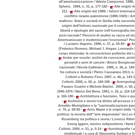
all'americanizzazione / Valeria Camporesi. 1988, 
-
Sylvers. 1994, n. 31, p. 177-182
Alle origini d
-
212
Alle origini del 1989: i fattori internaz
conflitto israelo-palestinese (1880-1920) / Ar
mafioso: Stato e società in Sicilia nella seconda
origini dell'Istituto nazionale per il commercio
libertà e tipologie del sacro nell'iconografia ri
post-razziale? Percorsi di analisi su razza ed etni
Americanizzare o modernizzare l'economia? Proget
-
/ Luciano Segreto. 1996, n. 37, p. 55-83
Am
[Federico Romero, Michael J. Hogan, Leonardo Pa
corpo elettorale: le circoscrizioni politiche del 
Andar per scuole: archivi da conoscere, archiv
giovanili e anni di carcere / Bruno Bongiovan
nazionale / Nicola Gallerano. 1995, n. 36, p. 14
fra cultura e società / Pietro Causarano 2013, n.
Collotti e Roberto Finzi. 1997, n. 40, p. 143-
-
Collotti. 2000, n. 50, p. 169-190
Antropologia
Fasano Guarini e Michele Battini. 2000, n. 50, 
1945-1970 / Marco Del Bene. 1991, n. 25, p. 119-1
-
p. 165-180
Architettura e fascismo. Temi e ques
-
Archivisti e storici tra diritto all'accesso e
Arnaldo Momigliano e la "nazionalizzazione parall
-
n. 70, p. 59-82
Arno Mayer e le origini della "s
politica: la mostra dell'"arte degenerata" da Los A
Rosenberg tra politica e storia / Lorenzo Riberi
Georg Iggers, storico indipendente / Ilaria 
-
Collotti. 2000, n. 51, p. 5-14
Autobiografie / a 
intellettuali / a cura di Simonetta Soldani e G