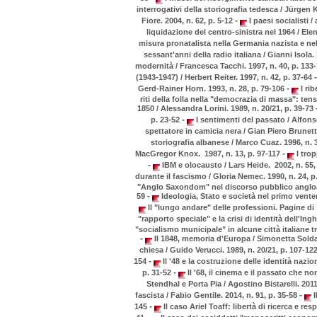
interrogativi della storiografia tedesca / Jürgen 
-
Fiore. 2004, n. 62, p. 5-12
I paesi socialisti /
liquidazione del centro-sinistra nel 1964 / Elen
misura pronatalista nella Germania nazista e nell'
sessant'anni della radio italiana / Gianni Isola.
modernità / Francesca Tacchi. 1997, n. 40, p. 133
-
(1943-1947) / Herbert Reiter. 1997, n. 42, p. 37-64
-
Gerd-Rainer Horn. 1993, n. 28, p. 79-106
I rib
riti della folla nella "democrazia di massa": ten
1850 / Alessandra Lorini. 1989, n. 20/21, p. 39-73
-
p. 23-52
I sentimenti del passato / Alfons
spettatore in camicia nera / Gian Piero Brunett
storiografia albanese / Marco Cuaz. 1996, n. 
-
MacGregor Knox. 1987, n. 13, p. 97-117
I trop
-
IBM e olocausto / Lars Heide. 2002, n. 55,
durante il fascismo / Gloria Nemec. 1990, n. 24, 
"Anglo Saxondom" nel discorso pubblico angloame
-
59
Ideologia, Stato e società nel primo venten
Il "lungo andare" delle professioni. Pagine di 
"rapporto speciale" e la crisi di identità dell'In
"socialismo municipale" in alcune città italiane t
-
Il 1848, memoria d'Europa / Simonetta Soldan
chiesa / Guido Verucci. 1989, n. 20/21, p. 107-12
-
154
Il '48 e la costruzione delle identità nazio
-
p. 31-52
Il '68, il cinema e il passato che n
Stendhal e Porta Pia / Agostino Bistarelli. 2011
-
fascista / Fabio Gentile. 2014, n. 91, p. 35-58
I
-
145
Il caso Ariel Toaff: libertà di ricerca e resp