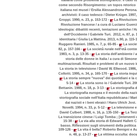
come secondo Risorgimento: un topos retorico se
italiana nei musei / Ersilia Alessandrone Perona.
archivisti: il caso tedesco / Dieter Krüger. 1997
-
Groppi. 1990, n. 23, p. 153-172
La Rivoluzione 
Rivoluzione francese / a cura di Luciano Guerci.
ideologia: dibattiti recenti, tentazioni antiche / 
dell'Occidente / Gabriele Turi. 2012, n. 87, p.
identitaria / Giulia La Mattina. 2013, n.90, p. 115
-
Ruggero Ranieri. 1985, n. 7, p. 65-85
La societ
-
82, p. 157-166
La società rurale nell'età contem
-
1983, n. 3, p. 13-35
La storia dell'ambiente / 
storia delle donne in Italia / a cura di Simone
multinazionali. Risultati e problemi di un nuovo indi
La storia in televisione / David W. Ellwood. 1986,
-
Collotti. 1995, n. 34, p. 165-170
La storia inqu
La storia sempre "nuova" dei quotidiani e la 
-
5-14
La storia sono io / Gabriele Turi. 200
-
Bettanin. 1988, n. 18, p. 3-13
La storiografia d
La storiografia europea e il mondo della nazio
storiografia sociale nell'Italia repubblicana / Mar
dai nazisti e i beni ebraici / Hans Ulrich Jost.
-
Novelli. 1994, n. 33, p. 5-12
La televisione e 
-
David Culbert. 1988, n. 16, p. 135-150
La Terza
La transizione cinese / Luigi Tomba ; [interventi
-
15-38
La via alla storia di Edward Hallett C
basso. Riflessioni sugli strumenti della politica
-
109-126
La vita è bella? Roberto Benigni e Au
-
n. 48, p. 13-27
La vittima occulta: docu