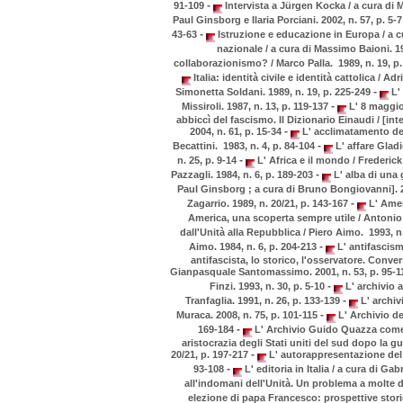
-
91-109
Intervista a Jürgen Kocka / a cura di M
Paul Ginsborg e Ilaria Porciani. 2002, n. 57, p. 5-
-
43-63
Istruzione e educazione in Europa / a cu
nazionale / a cura di Massimo Baioni. 19
collaborazionismo? / Marco Palla. 1989, n. 19, p
Italia: identità civile e identità cattolica / Ad
-
Simonetta Soldani. 1989, n. 19, p. 225-249
L' 
-
Missiroli. 1987, n. 13, p. 119-137
L' 8 maggio 
abbiccì del fascismo. Il Dizionario Einaudi / [in
-
2004, n. 61, p. 15-34
L' acclimatamento del 
-
Becattini. 1983, n. 4, p. 84-104
L' affare Gladio
-
n. 25, p. 9-14
L' Africa e il mondo / Frederick
-
Pazzagli. 1984, n. 6, p. 189-203
L' alba di una
Paul Ginsborg ; a cura di Bruno Bongiovanni]. 2
-
Zagarrio. 1989, n. 20/21, p. 143-167
L' Ameri
America, una scoperta sempre utile / Antonio 
dall'Unità alla Repubblica / Piero Aimo. 1993, n
-
Aimo. 1984, n. 6, p. 204-213
L' antifascismo
antifascista, lo storico, l'osservatore. Conv
Gianpasquale Santomassimo. 2001, n. 53, p. 95-
-
Finzi. 1993, n. 30, p. 5-10
L' archivio 
-
Tranfaglia. 1991, n. 26, p. 133-139
L' archiv
-
Muraca. 2008, n. 75, p. 101-115
L' Archivio del
-
169-184
L' Archivio Guido Quazza come a
aristocrazia degli Stati uniti del sud dopo la 
-
20/21, p. 197-217
L' autorappresentazione del p
-
93-108
L' editoria in Italia / a cura di Gab
all'indomani dell'Unità. Un problema a molte dim
elezione di papa Francesco: prospettive stori