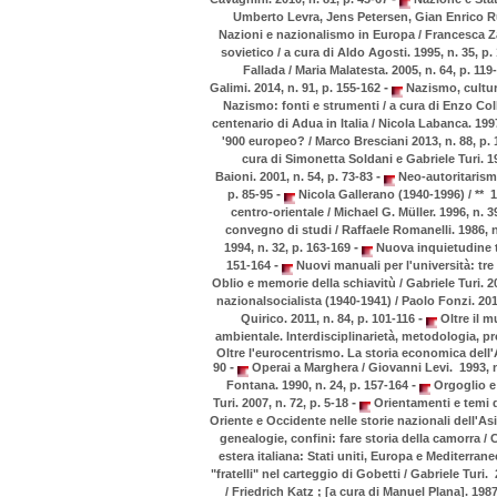
Umberto Levra, Jens Petersen, Gian Enrico Rus
Nazioni e nazionalismo in Europa / Francesca Za
sovietico / a cura di Aldo Agosti. 1995, n. 35, p
Fallada / Maria Malatesta. 2005, n. 64, p. 11
-
Galimi. 2014, n. 91, p. 155-162
Nazismo, cultura
Nazismo: fonti e strumenti / a cura di Enzo Coll
centenario di Adua in Italia / Nicola Labanca. 1997
'900 europeo? / Marco Bresciani 2013, n. 88, p.
cura di Simonetta Soldani e Gabriele Turi. 1
-
Baioni. 2001, n. 54, p. 73-83
Neo-autoritarismo
-
p. 85-95
Nicola Gallerano (1940-1996) / ** 1
centro-orientale / Michael G. Müller. 1996, n. 3
convegno di studi / Raffaele Romanelli. 1986, n
-
1994, n. 32, p. 163-169
Nuova inquietudine te
-
151-164
Nuovi manuali per l'università: tre 
Oblio e memorie della schiavitù / Gabriele Turi. 2
nazionalsocialista (1940-1941) / Paolo Fonzi. 201
-
Quirico. 2011, n. 84, p. 101-116
Oltre il m
ambientale. Interdisciplinarietà, metodologia, pr
Oltre l'eurocentrismo. La storia economica dell'A
-
90
Operai a Marghera / Giovanni Levi. 1993, n
-
Fontana. 1990, n. 24, p. 157-164
Orgoglio e 
-
Turi. 2007, n. 72, p. 5-18
Orientamenti e temi d
Oriente e Occidente nelle storie nazionali dell'Asi
genealogie, confini: fare storia della camorra / 
estera italiana: Stati uniti, Europa e Mediterran
"fratelli" nel carteggio di Gobetti / Gabriele Turi.
/ Friedrich Katz ; [a cura di Manuel Plana]. 1987