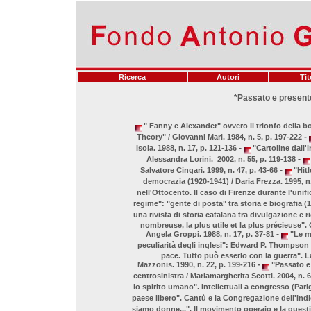
Ricerca
Autori
Tit
*Passato e presente
" Fanny e Alexander" ovvero il trionfo della bo
-
Theory" / Giovanni Mari. 1984, n. 5, p. 197-222
-
Isola. 1988, n. 17, p. 121-136
"Cartoline dall'i
-
Alessandra Lorini. 2002, n. 55, p. 119-138
-
Salvatore Cingari. 1999, n. 47, p. 43-66
"Hitl
democrazia (1920-1941) / Daria Frezza. 1995, n.
nell'Ottocento. Il caso di Firenze durante l'unif
regime": "gente di posta" tra storia e biografia (1
una rivista di storia catalana tra divulgazione e r
nombreuse, la plus utile et la plus précieuse". O
-
Angela Groppi. 1988, n. 17, p. 37-81
"Le mo
peculiarità degli inglesi": Edward P. Thompson /
pace. Tutto può esserlo con la guerra". La
-
Mazzonis. 1990, n. 22, p. 199-216
"Passato e 
centrosinistra / Mariamargherita Scotti. 2004, n. 
lo spirito umano". Intellettuali a congresso (Pari
paese libero". Cantù e la Congregazione dell'Indic
siamo donne...". Il movimento operaio e la question