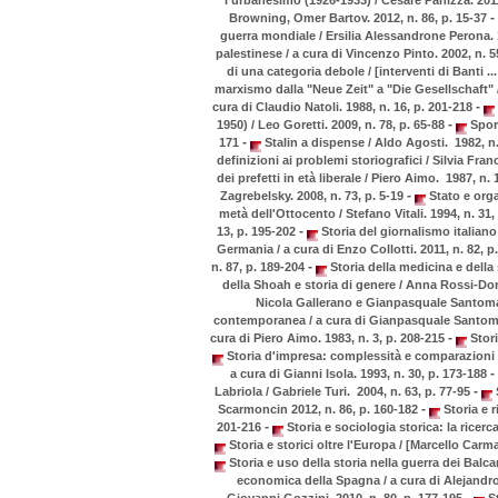
-
Browning, Omer Bartov. 2012, n. 86, p. 15-37
guerra mondiale / Ersilia Alessandrone Perona. 
palestinese / a cura di Vincenzo Pinto. 2002, n. 5
di una categoria debole / [interventi di Banti ... 
marxismo dalla "Neue Zeit" a "Die Gesellschaft" /
-
cura di Claudio Natoli. 1988, n. 16, p. 201-218
-
1950) / Leo Goretti. 2009, n. 78, p. 65-88
Sport
-
171
Stalin a dispense / Aldo Agosti. 1982, n.
definizioni ai problemi storiografici / Silvia Fran
dei prefetti in età liberale / Piero Aimo. 1987, n.
-
Zagrebelsky. 2008, n. 73, p. 5-19
Stato e organ
metà dell'Ottocento / Stefano Vitali. 1994, n. 31,
-
13, p. 195-202
Storia del giornalismo italiano 
Germania / a cura di Enzo Collotti. 2011, n. 82, p
-
n. 87, p. 189-204
Storia della medicina e della 
della Shoah e storia di genere / Anna Rossi-Dor
Nicola Gallerano e Gianpasquale Santoma
contemporanea / a cura di Gianpasquale Santoma
-
cura di Piero Aimo. 1983, n. 3, p. 208-215
Stori
Storia d'impresa: complessità e comparazioni /
-
a cura di Gianni Isola. 1993, n. 30, p. 173-188
-
Labriola / Gabriele Turi. 2004, n. 63, p. 77-95
S
-
Scarmoncin 2012, n. 86, p. 160-182
Storia e r
-
201-216
Storia e sociologia storica: la ricerca
Storia e storici oltre l'Europa / [Marcello Carm
Storia e uso della storia nella guerra dei Bal
economica della Spagna / a cura di Alejandro
-
Giovanni Gozzini. 2010, n. 80, p. 177-195
St