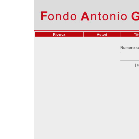
Ricerca
Autori
Tit
Numero sog
[
I