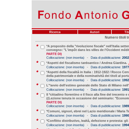
Ricerca
Autori
Tit
Numero titoli t
*A proposito della "rivoluzione fiscale" nell'Italia sette
convegno: "L'impôt dans les villes de l'Occident médit
PARTE DI)
-
Collocazione:
(non inserita)
Data di pubblicazione:
2002
*Aspetti del fiscalismo tardoantico / Andrea Giardina.
-
Collocazione:
(non inserita)
Data di pubblicazione:
1977
*Aspetti della fiscalità in Italia : 1912-1922 / Rocco Cer
della patrimoniale e della nominatività dei titoli al por
-
Collocazione:
(non inserita)
Data di pubblicazione:
1992
L'*avvio dell'estimo generale dello Stato di Milano nell'
-
Collocazione:
(non inserita)
Data di pubblicazione:
1991
Il *cittadino fiorentino e il fisco alla fine del trecento
((Lezione tenuta in occasione del seminario: "Economia
PARTE DI)
-
Collocazione:
(non inserita)
Data di pubblicazione:
1989
*Comuni, signori, ebrei nel Lazio meridionale / Maria 
-
Collocazione:
(non inserita)
Data di pubblicazione:
1990
*Conflitto distributivo, lealtà, defezione e protesta: gli
-
Collocazione:
(non inserita)
Data di pubblicazione:
1994