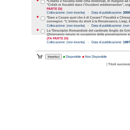
*Credito e fiscalità nelle città medievali. In margine a
"Crédit et fiscalité dans l'Occident méditerranéen", or
PARTE DI)
-
Collocazione:
(non inserita)
Data di pubblicazione:
2000
*Dare a Cesare quel che è di Cesare? Fiscalità e Chies
convegno: "L'intime du droit à la Renaissance, Liegi, 
-
Collocazione:
(non inserita)
Data di pubblicazione:
(non 
La *Descriptio Romandiole del cardinale Anglic de Grimo
((Intervento tenuto in occasione della presentazione
(FA PARTE DI)
-
Collocazione:
(non inserita)
Data di pubblicazione:
1987
Disponibile
Non Disponibile
[
Titoli successi