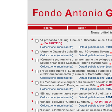
Ricerca
Autori
Tit
Numero titoli t
*A proposito del Luigi Einaudi di Riccardo Faucci / Aur
(FA PARTE DI)
-
Collocazione:
(non inserita)
Data di pubblicazione:
1989
*Antonio Gramsci e Luigi Einaudi / Giovanna Savant
-
Collocazione:
(non inserita)
Data di pubblicazione:
(non 
*Cronache economiche di un trentennio : lo sviluppo del
Scuola / Francesco Cassata e Roberto Marchionatti.
-
Collocazione:
(non inserita)
Data di pubblicazione:
(non 
I *due dopoguerra di Luigi Einaudi: finanza pubblica e 
e relazioni parlamentari (a cura di S. Martinotti Dongo)
-
Collocazione:
(non inserita)
Data di pubblicazione:
1983
Gli *economisti e le origini della sicurezza sociale in 
finanziaria italiana", Pavia, settembre 1984.
(FA PART
-
Collocazione:
(non inserita)
Data di pubblicazione:
1985
*Einaudi commentatore economico dell'età giolittiana 
-
Collocazione:
(non inserita)
Data di pubblicazione:
2004
*Einaudi e Keynes / Giorgio Lunghini.
(FA PARTE DI
-
Collocazione:
(non inserita)
Data di pubblicazione:
2004
*Einaudi e l'inflazione del 1946-47: un riesame / Massi