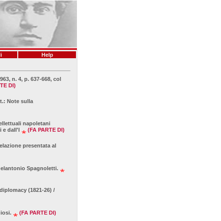
i
Help
963, n. 4, p. 637-668, col
TE DI)
t.: Note sulla
ellettuali napoletani
 e dall'I
(FA PARTE DI)
elazione presentata al
ngelantonio Spagnoletti.
 diplomacy (1821-26) /
iosi.
(FA PARTE DI)