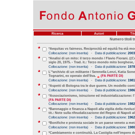
Ricerca
Autori
Tit
Numero titoli t
*Aequitas vs fairness. Reciprocità ed equità fra età 
-
Collocazione:
(non inserita)
Data di pubblicazione:
2003
*Analisi di un mito: il terzo mondo / Flavio Fiorani. (
siglo 20, 1975. - Trad. it.: Terzo mondo mito borghese, 
-
Collocazione:
(non inserita)
Data di pubblicazione:
1978
L'*archivio di un militante / Serenella Lenzi, Katia Sone
Tognarini, ex operaio dell'Ilva.
(FA PARTE DI)
-
Collocazione:
(non inserita)
Data di pubblicazione:
1981
*Aspetti di Bologna tra le due guerre. Un modello contra
-
Collocazione:
(non inserita)
Data di pubblicazione:
1986
*Associazionismo, istruzione ed industrializzazione: l'
(FA PARTE DI)
-
Collocazione:
(non inserita)
Data di pubblicazione:
1982
*Baronaggio e finanza a Napoli alla vigilia della rivoluzi
tit.: Note sulla rifeudalizzazione del Regno di Napoli all
-
Collocazione:
(non inserita)
Data di pubblicazione:
1962
*Bonifiche e protesta sociale in un paese veneto a met
-
Collocazione:
(non inserita)
Data di pubblicazione:
1980
*Cambiamento e continuità. La Castiglia nell'impero du