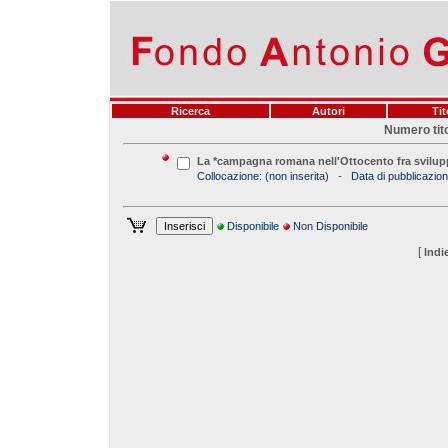
Ricerca
Autori
Tit
Numero tito
La *campagna romana nell'Ottocento fra sviluppo
-
Collocazione:
(non inserita)
Data di pubblicazion
Disponibile
Non Disponibile
[
Indi