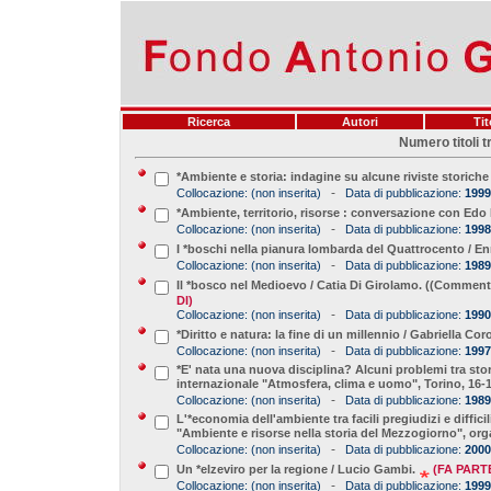
Ricerca
Autori
Tit
Numero titoli t
*Ambiente e storia: indagine su alcune riviste storiche
-
Collocazione:
(non inserita)
Data di pubblicazione:
1999
*Ambiente, territorio, risorse : conversazione con Edo
-
Collocazione:
(non inserita)
Data di pubblicazione:
1998
I *boschi nella pianura lombarda del Quattrocento / E
-
Collocazione:
(non inserita)
Data di pubblicazione:
1989
Il *bosco nel Medioevo / Catia Di Girolamo. ((Commento a
DI)
-
Collocazione:
(non inserita)
Data di pubblicazione:
1990
*Diritto e natura: la fine di un millennio / Gabriella Cor
-
Collocazione:
(non inserita)
Data di pubblicazione:
1997
*E' nata una nuova disciplina? Alcuni problemi tra stor
internazionale "Atmosfera, clima e uomo", Torino, 16-
-
Collocazione:
(non inserita)
Data di pubblicazione:
1989
L'*economia dell'ambiente tra facili pregiudizi e diffic
"Ambiente e risorse nella storia del Mezzogiorno", org
-
Collocazione:
(non inserita)
Data di pubblicazione:
2000
Un *elzeviro per la regione / Lucio Gambi.
(FA PARTE
-
Collocazione:
(non inserita)
Data di pubblicazione:
1999