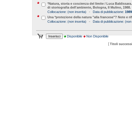
*Natura, storia e coscienza del limite / Luca Baldissa
di storiografia dell'ambiente, Bologna, Il Mulino, 1988.
-
Collocazione:
(non inserita)
Data di pubblicazione:
1989
Una *protezione della natura "alla francese"? Note e ri
-
Collocazione:
(non inserita)
Data di pubblicazione:
(non 
Disponibile
Non Disponibile
[
Titoli successi