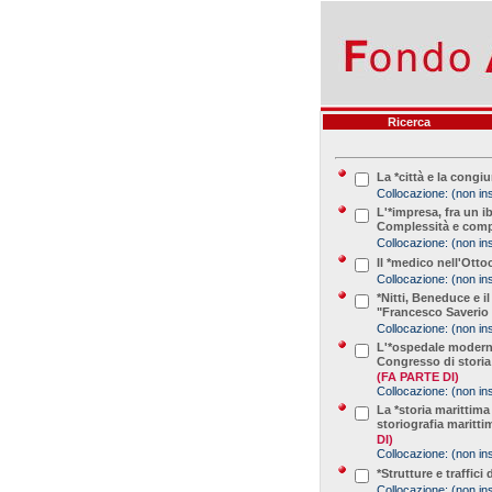
Ricerca
La *città e la cong
Collocazione:
(non ins
L'*impresa, fra un i
Complessità e compa
Collocazione:
(non ins
Il *medico nell'Otto
Collocazione:
(non ins
*Nitti, Beneduce e i
"Francesco Saverio NI
Collocazione:
(non ins
L'*ospedale moderno 
Congresso di storia
(FA PARTE DI)
Collocazione:
(non ins
La *storia marittima
storiografia maritti
DI)
Collocazione:
(non ins
*Strutture e traffici
Collocazione:
(non ins