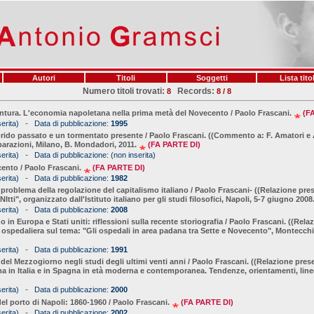
Autori
Titoli
Soggetti
Lista titol
Numero titoli trovati:
Records:
8
8 / 8
iuntura. L'economia napoletana nella prima metà del Novecento / Paolo Frascani.
(F
-
erita)
Data di pubblicazione:
1995
brido passato e un tormentato presente / Paolo Frascani. ((Commento a: F. Amatori e A
razioni, Milano, B. Mondadori, 2011.
(FA PARTE DI)
-
erita)
Data di pubblicazione:
(non inserita)
cento / Paolo Frascani.
(FA PARTE DI)
-
erita)
Data di pubblicazione:
1982
l problema della regolazione del capitalismo italiano / Paolo Frascani- ((Relazione pr
tti", organizzato dall'Istituto italiano per gli studi filosofici, Napoli, 5-7 giugno 2008
-
erita)
Data di pubblicazione:
2008
in Europa e Stati uniti: riflessioni sulla recente storiografia / Paolo Frascani. ((Relaz
 ospedaliera sul tema: "Gli ospedali in area padana tra Sette e Novecento", Montecch
-
erita)
Data di pubblicazione:
1991
 del Mezzogiorno negli studi degli ultimi venti anni / Paolo Frascani. ((Relazione pre
ma in Italia e in Spagna in età moderna e contemporanea. Tendenze, orientamenti, line
-
erita)
Data di pubblicazione:
2000
 del porto di Napoli: 1860-1960 / Paolo Frascani.
(FA PARTE DI)
-
erita)
Data di pubblicazione:
2002