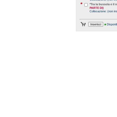
*Tra la bussola e il 
PARTE DI)
Collocazione:
(non ins
Disponib