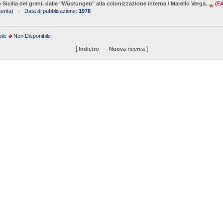
 o Sicilia dei grani, dalle "Wüstungen" alla colonizzazione interna / Marello Verga.
(F
-
erita)
Data di pubblicazione:
1978
ile
Non Disponibile
[
-
]
Indietro
Nuova ricerca