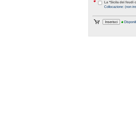
La *Sicila dei feudi
Collocazione:
(non ins
Disponib