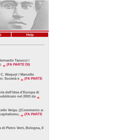
i
Help
 Bernardo Tanucci /
.
(FA PARTE DI)
. C. Waquet / Marcello
in: Società e
(FA PARTE
ia dell'idea d'Europa di
pubblicato nel 2003 da
rcello Verga. ((Commento a:
 capitalismo,
(FA PARTE
di Pietro Verri, Bologna, Il