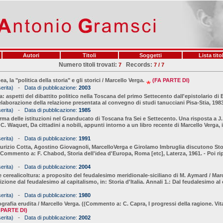
Autori
Titoli
Soggetti
Lista titol
Numero titoli trovati:
Records:
7
7 / 7
 la "politica della storia" e gli storici / Marcello Verga.
(FA PARTE DI)
-
erita)
Data di pubblicazione:
2003
a: aspetti del dibattito politico nella Toscana del primo Settecento dall'epistolario di
elaborazione della relazione presentata al convegno di studi tanucciani Pisa-Stia, 1983
-
erita)
Data di pubblicazione:
1985
forma delle istituzioni nel Granducato di Toscana fra Sei e Settecento. Una risposta a J
. C. Waquet, Da cittadini a nobili, appunti intorno a un libro recente di Marcello Verga, 
-
erita)
Data di pubblicazione:
1991
aurizio Cotta, Agostino Giovagnoli, MarcelloVerga e Girolamo Imbruglia discutono Stor
Commento a: F. Chabod, Storia dell'idea d'Europa, Roma [etc], Laterza, 1961. - Poi ri
-
erita)
Data di pubblicazione:
2004
e cerealicoltura: a proposito del feudalesimo meridionale-siciliano di M. Aymard / Ma
zione dal feudalesimo al capitalismo, in: Storia d'Italia. Annali 1.: Dal feudalesimo al
-
erita)
Data di pubblicazione:
1980
ografia erudita / Marcello Verga. ((Commento a: C. Capra, I progressi della ragione. Vita 
 PARTE DI)
-
erita)
Data di pubblicazione:
2002