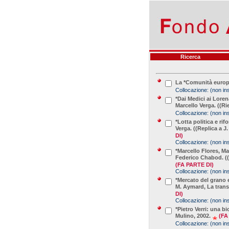
Ricerca
La *Comunità europea,
Collocazione:
(non ins
*Dai Medici ai Loren
Marcello Verga. ((Ri
Collocazione:
(non ins
*Lotta politica e ri
Verga. ((Replica a J
DI)
Collocazione:
(non ins
*Marcello Flores, M
Federico Chabod. ((
(FA PARTE DI)
Collocazione:
(non ins
*Mercato del grano 
M. Aymard, La transi
DI)
Collocazione:
(non ins
*Pietro Verri: una bi
Mulino, 2002.
(FA
Collocazione:
(non ins