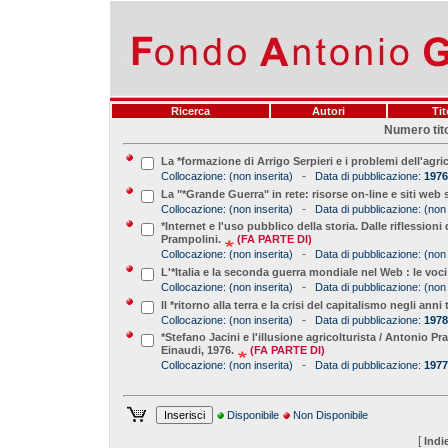
Ricerca
Autori
Tit
Numero tito
La *formazione di Arrigo Serpieri e i problemi dell'agr
-
Collocazione:
(non inserita)
Data di pubblicazione:
1976
La "*Grande Guerra" in rete: risorse on-line e siti web
-
Collocazione:
(non inserita)
Data di pubblicazione:
(non 
*Internet e l'uso pubblico della storia. Dalle riflession
Prampolini.
(FA PARTE DI)
-
Collocazione:
(non inserita)
Data di pubblicazione:
(non 
L'*Italia e la seconda guerra mondiale nel Web : le voci
-
Collocazione:
(non inserita)
Data di pubblicazione:
(non 
Il *ritorno alla terra e la crisi del capitalismo negli an
-
Collocazione:
(non inserita)
Data di pubblicazione:
1978
*Stefano Jacini e l'illusione agricolturista / Antonio Pra
Einaudi, 1976.
(FA PARTE DI)
-
Collocazione:
(non inserita)
Data di pubblicazione:
1977
Disponibile
Non Disponibile
[
Indi