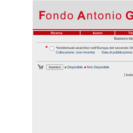
Ricerca
Autori
Tit
Numero tito
*Intellettuali anarchici nell'Europa del secondo Ott
-
Collocazione:
(non inserita)
Data di pubblicazione:
Disponibile
Non Disponibile
[
Indi