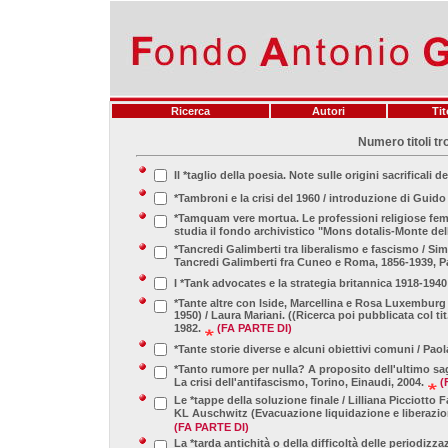
Ricerca
Autori
Tit
Numero titoli tr
Il *taglio della poesia. Note sulle origini sacrificali 
*Tambroni e la crisi del 1960 / introduzione di Guid
*Tamquam vere mortua. Le professioni religiose femm
studia il fondo archivistico "Mons dotalis-Monte dell
*Tancredi Galimberti tra liberalismo e fascismo / Si
Tancredi Galimberti fra Cuneo e Roma, 1856-1939, Pa
I *Tank advocates e la strategia britannica 1918-1940
*Tante altre con Iside, Marcellina e Rosa Luxemburg :
1950) / Laura Mariani. ((Ricerca poi pubblicata col ti
1982.
(FA PARTE DI)
*Tante storie diverse e alcuni obiettivi comuni / Paol
*Tanto rumore per nulla? A proposito dell'ultimo sa
La crisi dell'antifascismo, Torino, Einaudi, 2004.
(
Le *tappe della soluzione finale / Lilliana Picciotto
KL Auschwitz (Evacuazione liquidazione e liberazio
(FA PARTE DI)
La *tarda antichità o della difficoltà delle periodizz