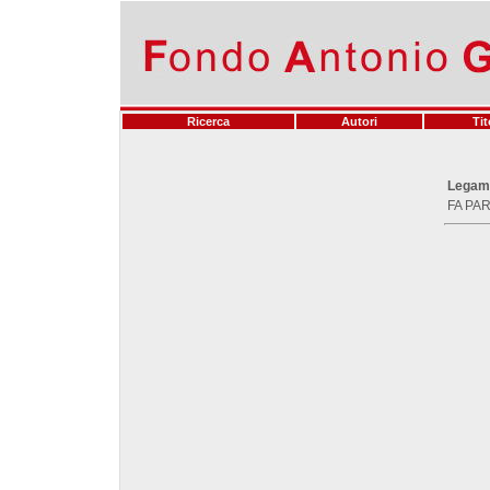
Ricerca
Autori
Tit
Legam
FA PAR