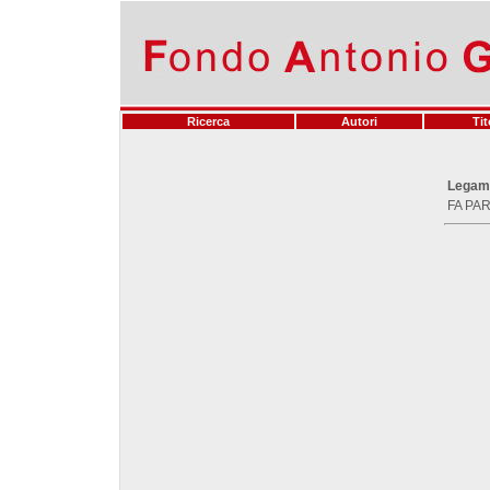
Ricerca
Autori
Tit
Legam
FA PAR