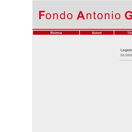
Ricerca
Autori
Tit
Legam
FA PAR