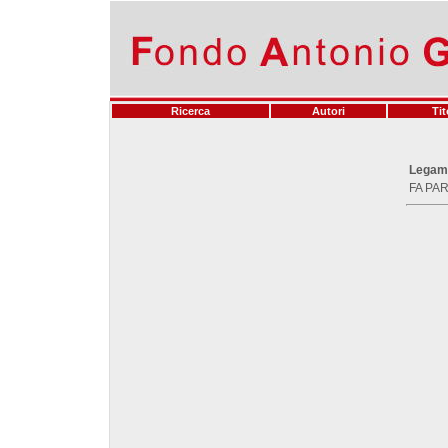
Ricerca
Autori
Tit
Legam
FA PAR