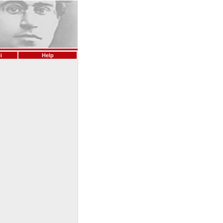
i
Help