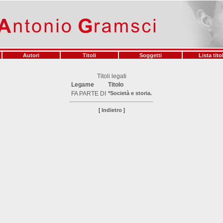
Autori
Titoli
Soggetti
Lista titol
Titoli legati
Legame
Titolo
FA PARTE DI
*Società e storia.
[
Indietro
]