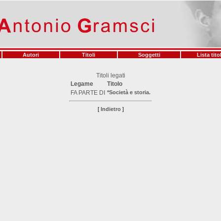
Autori
Titoli
Soggetti
Lista titol
Titoli legati
Legame
Titolo
FA PARTE DI
*Società e storia.
[
Indietro
]