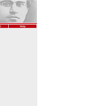
i
Help