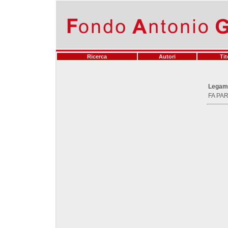
Ricerca
Autori
Tit
Legam
FA PAR